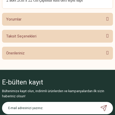
2 adet 2cm x 22 cm çapında suni deri tepsi sapı
Yorumlar
Taksit Seçenekleri
Bu ürüne ilk yorumu siz yapın!
Önerileriniz
Yorum Yaz
Bu ürünün fiyat bilgisi, resim, ürün açıklamalarında ve diğer konularda
yetersiz gördüğünüz noktaları öneri formunu kullanarak tarafımıza
iletebilirsiniz.
E-bülten
kayıt
Görüş ve önerileriniz için teşekkür ederiz.
Bültenimize kayıt olun, indirimli ürünlerden ve kampanyalardan ilk sizin
Ürün resmi kalitesiz, bozuk veya görüntülenemiyor.
haberiniz olsun!
Ürün açıklamasında eksik bilgiler bulunuyor.
Ürün bilgilerinde hatalar bulunuyor.