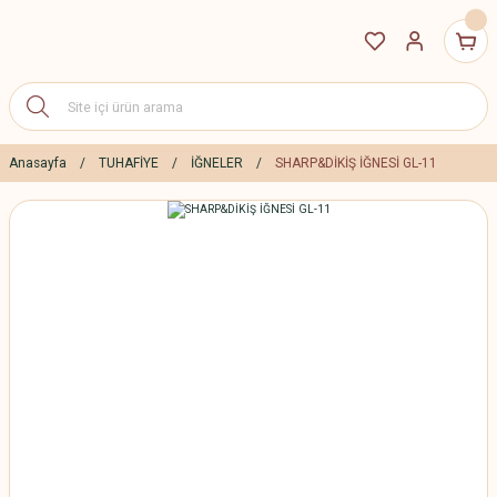
Anasayfa
TUHAFİYE
İĞNELER
SHARP&DİKİŞ İĞNESİ GL-11