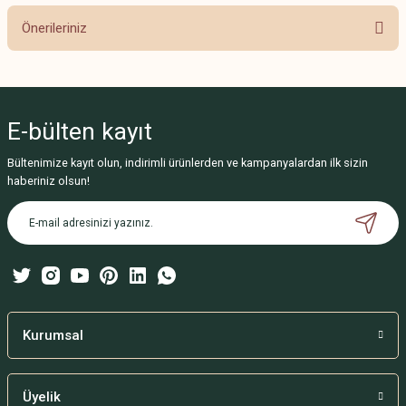
Önerileriniz
Yorum Yaz
Bu ürünün fiyat bilgisi, resim, ürün açıklamalarında ve diğer konularda
yetersiz gördüğünüz noktaları öneri formunu kullanarak tarafımıza
iletebilirsiniz.
E-bülten
kayıt
Görüş ve önerileriniz için teşekkür ederiz.
Bültenimize kayıt olun, indirimli ürünlerden ve kampanyalardan ilk sizin
Ürün resmi kalitesiz, bozuk veya görüntülenemiyor.
haberiniz olsun!
Ürün açıklamasında eksik bilgiler bulunuyor.
Ürün bilgilerinde hatalar bulunuyor.
Ürün fiyatı diğer sitelerden daha pahalı.
Bu ürüne benzer farklı alternatifler olmalı.
Kurumsal
Üyelik
Gönder