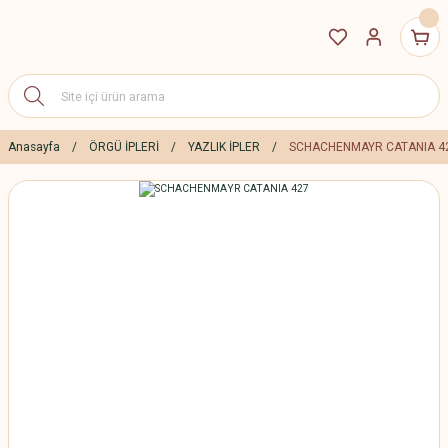
Anasayfa
ÖRGÜ İPLERİ
YAZLIK İPLER
SCHACHENMAYR CATANIA 4