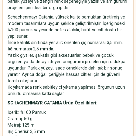
parlak yüzeyi ve zengin renk seçeneğiyle yazlık ve amigurumi
projeleri için ideal bir örgü ipidir.
Schachenmayr Catania, yüksek kalite pamuktan üretilmiş ve
modern tasarımlara uygun şekilde geliştirilmiştir. İçeriğindeki
%100 pamuk sayesinde nefes alabilir, hafif ve cilt dostu bir
yapı sunar.
İnce kalınlık sınıfında yer alır; önerilen şiş numarası 3,5 mm,
tığ numarası 2,5 mm’dir.
Yazlık giysiler, şal-atkı gibi aksesuarlar, bebek ve çocuk
örgüleri ya da detay isteyen amigurumi projeleri için oldukça
uygundur. Parlak yüzeyi, sade örneklerde dahi şık bir sonuç
yaratır. Ayrıca doğal içeriğiyle hassas ciltler için de güvenli
tercih oluşturur.
İlk yıkamada renk sabitleyici yıkama yapılması örgünün uzun
ömürlü olmasına katkı sağlar.
SCHACHENMAYR CATANIA Ürün Özellikleri:
İçerik: %100 Pamuk
Gramaj: 50 g
Metraj: 125 m
Şiş Önerisi: 3,5 mm