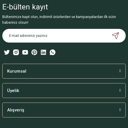
iletebilirsiniz.
E-bülten
kayıt
Görüş ve önerileriniz için teşekkür ederiz.
Bültenimize kayıt olun, indirimli ürünlerden ve kampanyalardan ilk sizin
Ürün resmi kalitesiz, bozuk veya görüntülenemiyor.
haberiniz olsun!
Ürün açıklamasında eksik bilgiler bulunuyor.
Ürün bilgilerinde hatalar bulunuyor.
Ürün fiyatı diğer sitelerden daha pahalı.
Bu ürüne benzer farklı alternatifler olmalı.
Kurumsal
Üyelik
Gönder
Alışveriş