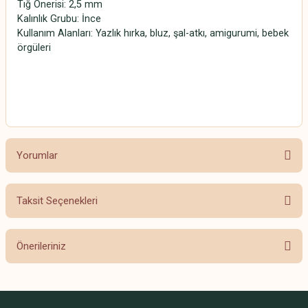
Tığ Önerisi: 2,5 mm
Kalınlık Grubu: İnce
Kullanım Alanları: Yazlık hırka, bluz, şal-atkı, amigurumi, bebek
örgüleri
SCHACHENMAYR CATANIA SCHACHENMAYR CATANIA
SCHACHENMAYR CATANIA SCHACHENMAYR CATANIA
Yorumlar
Taksit Seçenekleri
Bu ürüne ilk yorumu siz yapın!
Önerileriniz
Yorum Yaz
Bu ürünün fiyat bilgisi, resim, ürün açıklamalarında ve diğer konularda
yetersiz gördüğünüz noktaları öneri formunu kullanarak tarafımıza