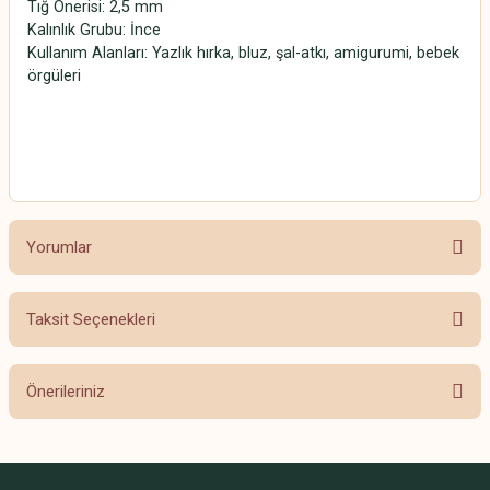
Tığ Önerisi: 2,5 mm
Kalınlık Grubu: İnce
Kullanım Alanları: Yazlık hırka, bluz, şal-atkı, amigurumi, bebek
örgüleri
SCHACHENMAYR CATANIA SCHACHENMAYR CATANIA
SCHACHENMAYR CATANIA SCHACHENMAYR CATANIA
Yorumlar
Taksit Seçenekleri
Bu ürüne ilk yorumu siz yapın!
Önerileriniz
Yorum Yaz
Bu ürünün fiyat bilgisi, resim, ürün açıklamalarında ve diğer konularda
yetersiz gördüğünüz noktaları öneri formunu kullanarak tarafımıza