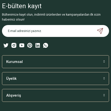
iletebilirsiniz.
E-bülten
kayıt
Görüş ve önerileriniz için teşekkür ederiz.
Bültenimize kayıt olun, indirimli ürünlerden ve kampanyalardan ilk sizin
Ürün resmi kalitesiz, bozuk veya görüntülenemiyor.
haberiniz olsun!
Ürün açıklamasında eksik bilgiler bulunuyor.
Ürün bilgilerinde hatalar bulunuyor.
Ürün fiyatı diğer sitelerden daha pahalı.
Bu ürüne benzer farklı alternatifler olmalı.
Kurumsal
Üyelik
Gönder
Alışveriş