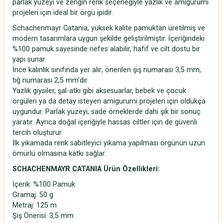
parlak yüzeyi ve zengin renk seçeneğiyle yazlık ve amigurumi
projeleri için ideal bir örgü ipidir.
Schachenmayr Catania, yüksek kalite pamuktan üretilmiş ve
modern tasarımlara uygun şekilde geliştirilmiştir. İçeriğindeki
%100 pamuk sayesinde nefes alabilir, hafif ve cilt dostu bir
yapı sunar.
İnce kalınlık sınıfında yer alır; önerilen şiş numarası 3,5 mm,
tığ numarası 2,5 mm’dir.
Yazlık giysiler, şal-atkı gibi aksesuarlar, bebek ve çocuk
örgüleri ya da detay isteyen amigurumi projeleri için oldukça
uygundur. Parlak yüzeyi, sade örneklerde dahi şık bir sonuç
yaratır. Ayrıca doğal içeriğiyle hassas ciltler için de güvenli
tercih oluşturur.
İlk yıkamada renk sabitleyici yıkama yapılması örgünün uzun
ömürlü olmasına katkı sağlar.
SCHACHENMAYR CATANIA Ürün Özellikleri:
İçerik: %100 Pamuk
Gramaj: 50 g
Metraj: 125 m
Şiş Önerisi: 3,5 mm