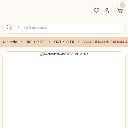
Anasayfa
ÖRGÜ İPLERİ
YAZLIK İPLER
SCHACHENMAYR CATANIA 4