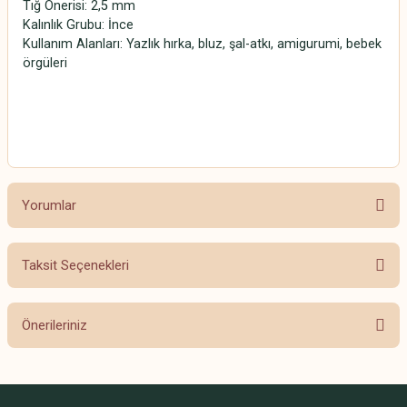
Tığ Önerisi: 2,5 mm
Kalınlık Grubu: İnce
Kullanım Alanları: Yazlık hırka, bluz, şal-atkı, amigurumi, bebek
örgüleri
SCHACHENMAYR CATANIA SCHACHENMAYR CATANIA
SCHACHENMAYR CATANIA SCHACHENMAYR CATANIA
Yorumlar
Taksit Seçenekleri
Bu ürüne ilk yorumu siz yapın!
Önerileriniz
Yorum Yaz
Bu ürünün fiyat bilgisi, resim, ürün açıklamalarında ve diğer konularda
yetersiz gördüğünüz noktaları öneri formunu kullanarak tarafımıza