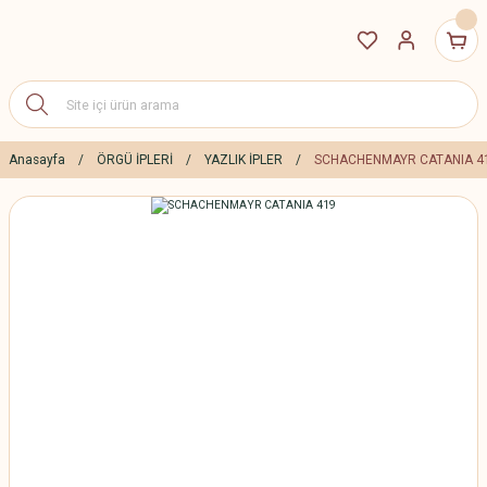
Anasayfa
ÖRGÜ İPLERİ
YAZLIK İPLER
SCHACHENMAYR CATANIA 4