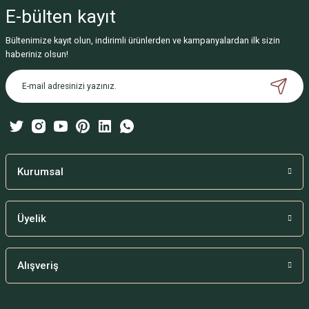
iletebilirsiniz.
E-bülten
kayıt
Görüş ve önerileriniz için teşekkür ederiz.
Bültenimize kayıt olun, indirimli ürünlerden ve kampanyalardan ilk sizin
Ürün resmi kalitesiz, bozuk veya görüntülenemiyor.
haberiniz olsun!
Ürün açıklamasında eksik bilgiler bulunuyor.
Ürün bilgilerinde hatalar bulunuyor.
Ürün fiyatı diğer sitelerden daha pahalı.
Bu ürüne benzer farklı alternatifler olmalı.
Kurumsal
Üyelik
Gönder
Alışveriş