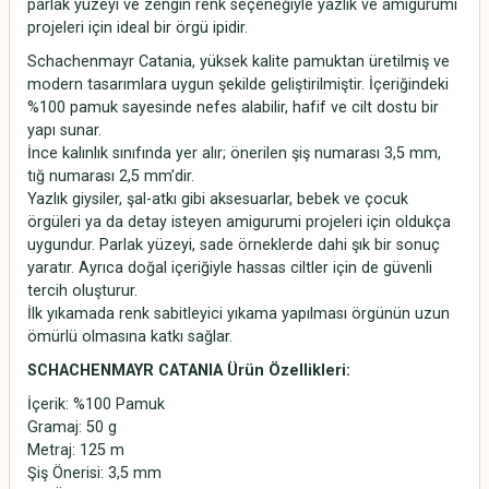
parlak yüzeyi ve zengin renk seçeneğiyle yazlık ve amigurumi
projeleri için ideal bir örgü ipidir.
Schachenmayr Catania, yüksek kalite pamuktan üretilmiş ve
modern tasarımlara uygun şekilde geliştirilmiştir. İçeriğindeki
%100 pamuk sayesinde nefes alabilir, hafif ve cilt dostu bir
yapı sunar.
İnce kalınlık sınıfında yer alır; önerilen şiş numarası 3,5 mm,
tığ numarası 2,5 mm’dir.
Yazlık giysiler, şal-atkı gibi aksesuarlar, bebek ve çocuk
örgüleri ya da detay isteyen amigurumi projeleri için oldukça
uygundur. Parlak yüzeyi, sade örneklerde dahi şık bir sonuç
yaratır. Ayrıca doğal içeriğiyle hassas ciltler için de güvenli
tercih oluşturur.
İlk yıkamada renk sabitleyici yıkama yapılması örgünün uzun
ömürlü olmasına katkı sağlar.
SCHACHENMAYR CATANIA Ürün Özellikleri:
İçerik: %100 Pamuk
Gramaj: 50 g
Metraj: 125 m
Şiş Önerisi: 3,5 mm