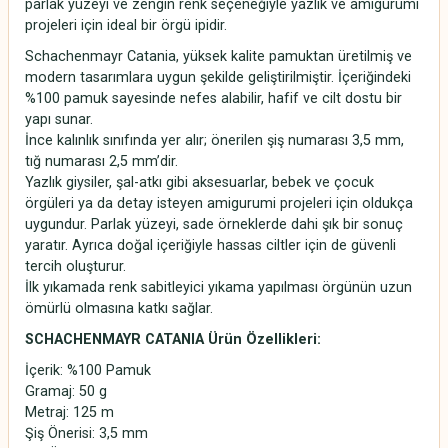
parlak yüzeyi ve zengin renk seçeneğiyle yazlık ve amigurumi
projeleri için ideal bir örgü ipidir.
Schachenmayr Catania, yüksek kalite pamuktan üretilmiş ve
modern tasarımlara uygun şekilde geliştirilmiştir. İçeriğindeki
%100 pamuk sayesinde nefes alabilir, hafif ve cilt dostu bir
yapı sunar.
İnce kalınlık sınıfında yer alır; önerilen şiş numarası 3,5 mm,
tığ numarası 2,5 mm’dir.
Yazlık giysiler, şal-atkı gibi aksesuarlar, bebek ve çocuk
örgüleri ya da detay isteyen amigurumi projeleri için oldukça
uygundur. Parlak yüzeyi, sade örneklerde dahi şık bir sonuç
yaratır. Ayrıca doğal içeriğiyle hassas ciltler için de güvenli
tercih oluşturur.
İlk yıkamada renk sabitleyici yıkama yapılması örgünün uzun
ömürlü olmasına katkı sağlar.
SCHACHENMAYR CATANIA Ürün Özellikleri:
İçerik: %100 Pamuk
Gramaj: 50 g
Metraj: 125 m
Şiş Önerisi: 3,5 mm