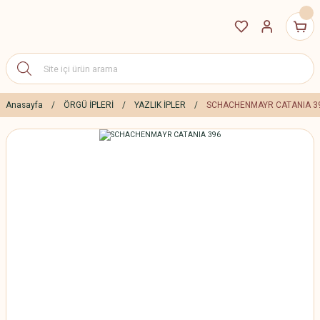
Anasayfa
ÖRGÜ İPLERİ
YAZLIK İPLER
SCHACHENMAYR CATANIA 3