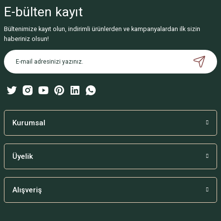
iletebilirsiniz.
E-bülten
kayıt
Görüş ve önerileriniz için teşekkür ederiz.
Bültenimize kayıt olun, indirimli ürünlerden ve kampanyalardan ilk sizin
Ürün resmi kalitesiz, bozuk veya görüntülenemiyor.
haberiniz olsun!
Ürün açıklamasında eksik bilgiler bulunuyor.
Ürün bilgilerinde hatalar bulunuyor.
Ürün fiyatı diğer sitelerden daha pahalı.
Bu ürüne benzer farklı alternatifler olmalı.
Kurumsal
Üyelik
Gönder
Alışveriş