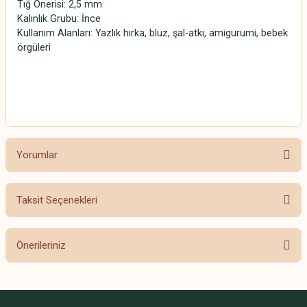
Tığ Önerisi: 2,5 mm
Kalınlık Grubu: İnce
Kullanım Alanları: Yazlık hırka, bluz, şal-atkı, amigurumi, bebek
örgüleri
SCHACHENMAYR CATANIA SCHACHENMAYR CATANIA
SCHACHENMAYR CATANIA SCHACHENMAYR CATANIA
Yorumlar
Taksit Seçenekleri
Bu ürüne ilk yorumu siz yapın!
Önerileriniz
Yorum Yaz
Bu ürünün fiyat bilgisi, resim, ürün açıklamalarında ve diğer konularda
yetersiz gördüğünüz noktaları öneri formunu kullanarak tarafımıza