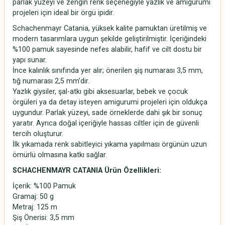
parlak yüzeyi ve zengin renk seçeneğiyle yazlık ve amigurumi
projeleri için ideal bir örgü ipidir.
Schachenmayr Catania, yüksek kalite pamuktan üretilmiş ve
modern tasarımlara uygun şekilde geliştirilmiştir. İçeriğindeki
%100 pamuk sayesinde nefes alabilir, hafif ve cilt dostu bir
yapı sunar.
İnce kalınlık sınıfında yer alır; önerilen şiş numarası 3,5 mm,
tığ numarası 2,5 mm’dir.
Yazlık giysiler, şal-atkı gibi aksesuarlar, bebek ve çocuk
örgüleri ya da detay isteyen amigurumi projeleri için oldukça
uygundur. Parlak yüzeyi, sade örneklerde dahi şık bir sonuç
yaratır. Ayrıca doğal içeriğiyle hassas ciltler için de güvenli
tercih oluşturur.
İlk yıkamada renk sabitleyici yıkama yapılması örgünün uzun
ömürlü olmasına katkı sağlar.
SCHACHENMAYR CATANIA Ürün Özellikleri:
İçerik: %100 Pamuk
Gramaj: 50 g
Metraj: 125 m
Şiş Önerisi: 3,5 mm