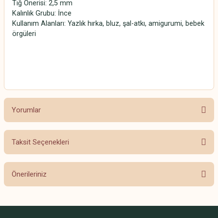
Tığ Önerisi: 2,5 mm
Kalınlık Grubu: İnce
Kullanım Alanları: Yazlık hırka, bluz, şal-atkı, amigurumi, bebek
örgüleri
SCHACHENMAYR CATANIA SCHACHENMAYR CATANIA
SCHACHENMAYR CATANIA SCHACHENMAYR CATANIA
Yorumlar
Taksit Seçenekleri
Bu ürüne ilk yorumu siz yapın!
Önerileriniz
Yorum Yaz
Bu ürünün fiyat bilgisi, resim, ürün açıklamalarında ve diğer konularda
yetersiz gördüğünüz noktaları öneri formunu kullanarak tarafımıza