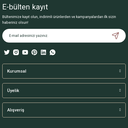
iletebilirsiniz.
E-bülten
kayıt
Görüş ve önerileriniz için teşekkür ederiz.
Bültenimize kayıt olun, indirimli ürünlerden ve kampanyalardan ilk sizin
Ürün resmi kalitesiz, bozuk veya görüntülenemiyor.
haberiniz olsun!
Ürün açıklamasında eksik bilgiler bulunuyor.
Ürün bilgilerinde hatalar bulunuyor.
Ürün fiyatı diğer sitelerden daha pahalı.
Bu ürüne benzer farklı alternatifler olmalı.
Kurumsal
Üyelik
Gönder
Alışveriş