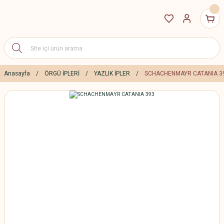
Anasayfa
ÖRGÜ İPLERİ
YAZLIK İPLER
SCHACHENMAYR CATANIA 3