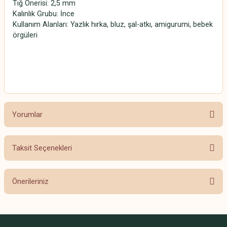
Tığ Önerisi: 2,5 mm
Kalınlık Grubu: İnce
Kullanım Alanları: Yazlık hırka, bluz, şal-atkı, amigurumi, bebek
örgüleri
SCHACHENMAYR CATANIA SCHACHENMAYR CATANIA
SCHACHENMAYR CATANIA SCHACHENMAYR CATANIA
Yorumlar
Taksit Seçenekleri
Bu ürüne ilk yorumu siz yapın!
Önerileriniz
Yorum Yaz
Bu ürünün fiyat bilgisi, resim, ürün açıklamalarında ve diğer konularda
yetersiz gördüğünüz noktaları öneri formunu kullanarak tarafımıza