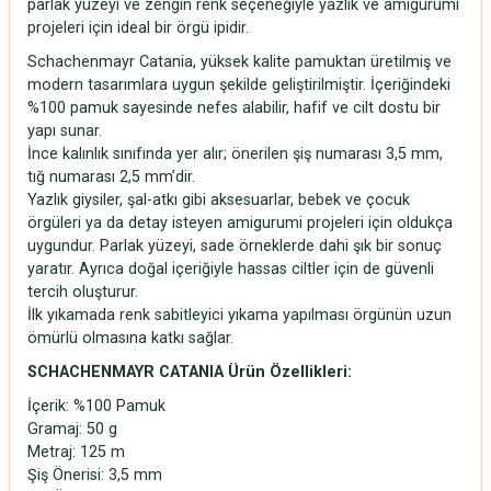
parlak yüzeyi ve zengin renk seçeneğiyle yazlık ve amigurumi
projeleri için ideal bir örgü ipidir.
Schachenmayr Catania, yüksek kalite pamuktan üretilmiş ve
modern tasarımlara uygun şekilde geliştirilmiştir. İçeriğindeki
%100 pamuk sayesinde nefes alabilir, hafif ve cilt dostu bir
yapı sunar.
İnce kalınlık sınıfında yer alır; önerilen şiş numarası 3,5 mm,
tığ numarası 2,5 mm’dir.
Yazlık giysiler, şal-atkı gibi aksesuarlar, bebek ve çocuk
örgüleri ya da detay isteyen amigurumi projeleri için oldukça
uygundur. Parlak yüzeyi, sade örneklerde dahi şık bir sonuç
yaratır. Ayrıca doğal içeriğiyle hassas ciltler için de güvenli
tercih oluşturur.
İlk yıkamada renk sabitleyici yıkama yapılması örgünün uzun
ömürlü olmasına katkı sağlar.
SCHACHENMAYR CATANIA Ürün Özellikleri:
İçerik: %100 Pamuk
Gramaj: 50 g
Metraj: 125 m
Şiş Önerisi: 3,5 mm