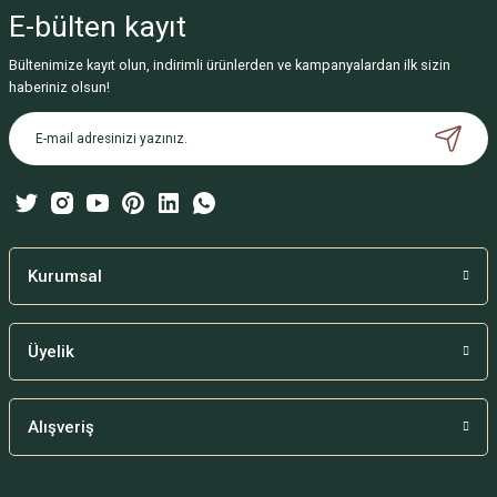
iletebilirsiniz.
E-bülten
kayıt
Görüş ve önerileriniz için teşekkür ederiz.
Bültenimize kayıt olun, indirimli ürünlerden ve kampanyalardan ilk sizin
Ürün resmi kalitesiz, bozuk veya görüntülenemiyor.
haberiniz olsun!
Ürün açıklamasında eksik bilgiler bulunuyor.
Ürün bilgilerinde hatalar bulunuyor.
Ürün fiyatı diğer sitelerden daha pahalı.
Bu ürüne benzer farklı alternatifler olmalı.
Kurumsal
Üyelik
Gönder
Alışveriş