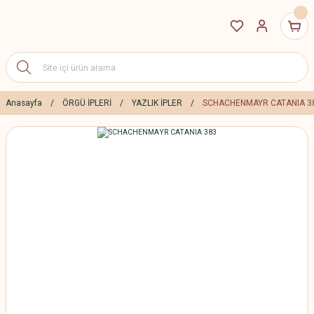
Anasayfa
ÖRGÜ İPLERİ
YAZLIK İPLER
SCHACHENMAYR CATANIA 3