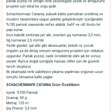
parlak yüzeyi ve zengin renk seçeneğiyle yazlık ve amigurumi
projeleri için ideal bir örgü ipidir.
Schachenmayr Catania, yüksek kalite pamuktan üretilmiş ve
modern tasarımlara uygun şekilde geliştirilmiştir. İçeriğindeki
%100 pamuk sayesinde nefes alabilir, hafif ve cilt dostu bir
yapı sunar.
İnce kalınlık sınıfında yer alır; önerilen şiş numarası 3,5 mm,
tığ numarası 2,5 mm’dir.
Yazlık giysiler, şal-atkı gibi aksesuarlar, bebek ve çocuk
örgüleri ya da detay isteyen amigurumi projeleri için oldukça
uygundur. Parlak yüzeyi, sade örneklerde dahi şık bir sonuç
yaratır. Ayrıca doğal içeriğiyle hassas ciltler için de güvenli
tercih oluşturur.
İlk yıkamada renk sabitleyici yıkama yapılması örgünün uzun
ömürlü olmasına katkı sağlar.
SCHACHENMAYR CATANIA Ürün Özellikleri:
İçerik: %100 Pamuk
Gramaj: 50 g
Metraj: 125 m
Şiş Önerisi: 3,5 mm