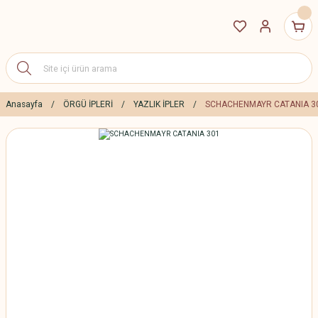
Anasayfa
ÖRGÜ İPLERİ
YAZLIK İPLER
SCHACHENMAYR CATANIA 3