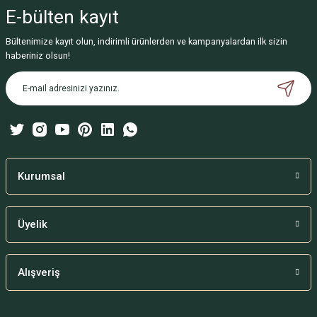
iletebilirsiniz.
E-bülten
kayıt
Görüş ve önerileriniz için teşekkür ederiz.
Bültenimize kayıt olun, indirimli ürünlerden ve kampanyalardan ilk sizin
Ürün resmi kalitesiz, bozuk veya görüntülenemiyor.
haberiniz olsun!
Ürün açıklamasında eksik bilgiler bulunuyor.
Ürün bilgilerinde hatalar bulunuyor.
Ürün fiyatı diğer sitelerden daha pahalı.
Bu ürüne benzer farklı alternatifler olmalı.
Kurumsal
Üyelik
Gönder
Alışveriş