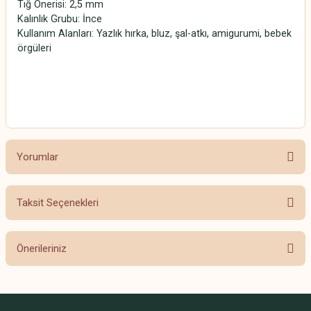
Tığ Önerisi: 2,5 mm
Kalınlık Grubu: İnce
Kullanım Alanları: Yazlık hırka, bluz, şal-atkı, amigurumi, bebek
örgüleri
SCHACHENMAYR CATANIA SCHACHENMAYR CATANIA
SCHACHENMAYR CATANIA SCHACHENMAYR CATANIA
Yorumlar
Taksit Seçenekleri
Bu ürüne ilk yorumu siz yapın!
Önerileriniz
Yorum Yaz
Bu ürünün fiyat bilgisi, resim, ürün açıklamalarında ve diğer konularda
yetersiz gördüğünüz noktaları öneri formunu kullanarak tarafımıza