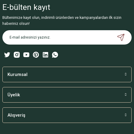
iletebilirsiniz.
E-bülten
kayıt
Görüş ve önerileriniz için teşekkür ederiz.
Bültenimize kayıt olun, indirimli ürünlerden ve kampanyalardan ilk sizin
Ürün resmi kalitesiz, bozuk veya görüntülenemiyor.
haberiniz olsun!
Ürün açıklamasında eksik bilgiler bulunuyor.
Ürün bilgilerinde hatalar bulunuyor.
Ürün fiyatı diğer sitelerden daha pahalı.
Bu ürüne benzer farklı alternatifler olmalı.
Kurumsal
Üyelik
Gönder
Alışveriş