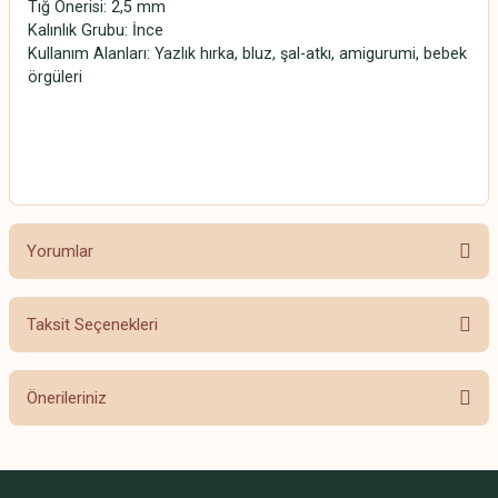
Tığ Önerisi: 2,5 mm
Kalınlık Grubu: İnce
Kullanım Alanları: Yazlık hırka, bluz, şal-atkı, amigurumi, bebek
örgüleri
SCHACHENMAYR CATANIA SCHACHENMAYR CATANIA
SCHACHENMAYR CATANIA SCHACHENMAYR CATANIA
Yorumlar
Taksit Seçenekleri
Bu ürüne ilk yorumu siz yapın!
Önerileriniz
Yorum Yaz
Bu ürünün fiyat bilgisi, resim, ürün açıklamalarında ve diğer konularda
yetersiz gördüğünüz noktaları öneri formunu kullanarak tarafımıza