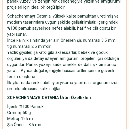
parlak yüzeyi ve zengin renk seçeneğiyle yazlık ve amigurumi
projeleri için ideal bir örgü ipidir.
Schachenmayr Catania, yüksek kalite pamuktan üretilmiş ve
modern tasarımlara uygun şekilde geliştirilmiştir. İçeriğindeki
%100 pamuk sayesinde nefes alabilir, hafif ve cilt dostu bir
yapı sunar.
İnce kalınlık sınıfında yer alır; önerilen şiş numarası 3,5 mm,
tığ numarası 2,5 mm’dir.
Yazlık giysiler, şal-atkı gibi aksesuarlar, bebek ve çocuk
örgüleri ya da detay isteyen amigurumi projeleri için oldukça
uygundur. Parlak yüzeyi, sade örneklerde dahi şık bir sonuç
yaratır. Ayrıca doğal içeriğiyle hassas ciltler için de güvenli
tercih oluşturur.
İlk yıkamada renk sabitleyici yıkama yapılması örgünün uzun
ömürlü olmasına katkı sağlar.
SCHACHENMAYR CATANIA Ürün Özellikleri:
İçerik: %100 Pamuk
Gramaj: 50 g
Metraj: 125 m
Şiş Önerisi: 3,5 mm