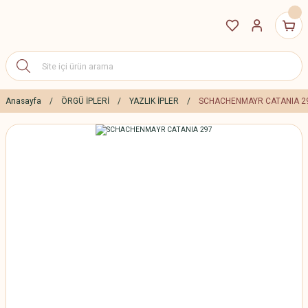
Anasayfa
ÖRGÜ İPLERİ
YAZLIK İPLER
SCHACHENMAYR CATANIA 2