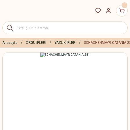
Anasayfa
ÖRGÜ İPLERİ
YAZLIK İPLER
SCHACHENMAYR CATANIA 2