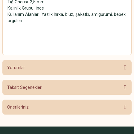
Tığ Önerisi: 2,5 mm
Kalınlık Grubu: İnce
Kullanım Alanları: Yazlık hırka, bluz, şal-atkı, amigurumi, bebek
örgüleri
SCHACHENMAYR CATANIA SCHACHENMAYR CATANIA
SCHACHENMAYR CATANIA SCHACHENMAYR CATANIA
Yorumlar
Taksit Seçenekleri
Bu ürüne ilk yorumu siz yapın!
Önerileriniz
Yorum Yaz
Bu ürünün fiyat bilgisi, resim, ürün açıklamalarında ve diğer konularda
yetersiz gördüğünüz noktaları öneri formunu kullanarak tarafımıza