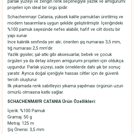
parlak yüzeyi ve zengin renk seçeneğiyle yazlık ve amigurumi
projeleri için ideal bir örgü ipidir.
Schachenmayr Catania, yüksek kalite pamuktan üretilmiş ve
modern tasarımlara uygun şekilde geliştirilmiştir. İçeriğindeki
%100 pamuk sayesinde nefes alabilir, hafif ve cilt dostu bir
yapı sunar.
İnce kalınlık sınıfında yer alır; önerilen şiş numarası 3,5 mm,
tığ numarası 2,5 mm’dir.
Yazlık giysiler, şal-atkı gibi aksesuarlar, bebek ve çocuk
örgüleri ya da detay isteyen amigurumi projeleri için oldukça
uygundur. Parlak yüzeyi, sade örneklerde dahi şık bir sonuç
yaratır. Ayrıca doğal içeriğiyle hassas ciltler için de güvenli
tercih oluşturur.
İlk yıkamada renk sabitleyici yıkama yapılması örgünün uzun
ömürlü olmasına katkı sağlar.
SCHACHENMAYR CATANIA Ürün Özellikleri:
İçerik: %100 Pamuk
Gramaj: 50 g
Metraj: 125 m
Şiş Önerisi: 3,5 mm