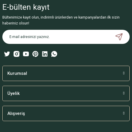
iletebilirsiniz.
E-bülten
kayıt
Görüş ve önerileriniz için teşekkür ederiz.
Bültenimize kayıt olun, indirimli ürünlerden ve kampanyalardan ilk sizin
Ürün resmi kalitesiz, bozuk veya görüntülenemiyor.
haberiniz olsun!
Ürün açıklamasında eksik bilgiler bulunuyor.
Ürün bilgilerinde hatalar bulunuyor.
Ürün fiyatı diğer sitelerden daha pahalı.
Bu ürüne benzer farklı alternatifler olmalı.
Kurumsal
Üyelik
Gönder
Alışveriş