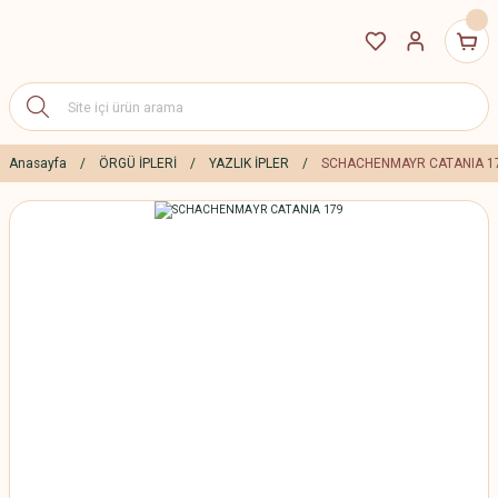
Anasayfa
ÖRGÜ İPLERİ
YAZLIK İPLER
SCHACHENMAYR CATANIA 1