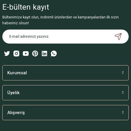
iletebilirsiniz.
E-bülten
kayıt
Görüş ve önerileriniz için teşekkür ederiz.
Bültenimize kayıt olun, indirimli ürünlerden ve kampanyalardan ilk sizin
Ürün resmi kalitesiz, bozuk veya görüntülenemiyor.
haberiniz olsun!
Ürün açıklamasında eksik bilgiler bulunuyor.
Ürün bilgilerinde hatalar bulunuyor.
Ürün fiyatı diğer sitelerden daha pahalı.
Bu ürüne benzer farklı alternatifler olmalı.
Kurumsal
Üyelik
Gönder
Alışveriş