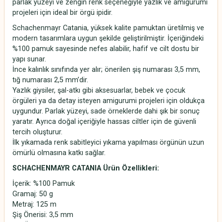
parlak yüzeyi ve zengin renk seçeneğiyle yazlık ve amigurumi
projeleri için ideal bir örgü ipidir.
Schachenmayr Catania, yüksek kalite pamuktan üretilmiş ve
modern tasarımlara uygun şekilde geliştirilmiştir. İçeriğindeki
%100 pamuk sayesinde nefes alabilir, hafif ve cilt dostu bir
yapı sunar.
İnce kalınlık sınıfında yer alır; önerilen şiş numarası 3,5 mm,
tığ numarası 2,5 mm’dir.
Yazlık giysiler, şal-atkı gibi aksesuarlar, bebek ve çocuk
örgüleri ya da detay isteyen amigurumi projeleri için oldukça
uygundur. Parlak yüzeyi, sade örneklerde dahi şık bir sonuç
yaratır. Ayrıca doğal içeriğiyle hassas ciltler için de güvenli
tercih oluşturur.
İlk yıkamada renk sabitleyici yıkama yapılması örgünün uzun
ömürlü olmasına katkı sağlar.
SCHACHENMAYR CATANIA Ürün Özellikleri:
İçerik: %100 Pamuk
Gramaj: 50 g
Metraj: 125 m
Şiş Önerisi: 3,5 mm