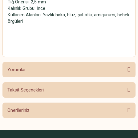
Tığ Önerisi: 2,5 mm
Kalınlık Grubu: İnce
Kullanım Alanları: Yazlık hırka, bluz, şal-atkı, amigurumi, bebek
örgüleri
SCHACHENMAYR CATANIA SCHACHENMAYR CATANIA
SCHACHENMAYR CATANIA SCHACHENMAYR CATANIA
Yorumlar
Taksit Seçenekleri
Bu ürüne ilk yorumu siz yapın!
Önerileriniz
Yorum Yaz
Bu ürünün fiyat bilgisi, resim, ürün açıklamalarında ve diğer konularda
yetersiz gördüğünüz noktaları öneri formunu kullanarak tarafımıza