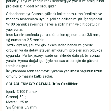
parlak yüzeyi ve zengin renk seçeneğiyle yazlık ve amigurumi
projeleri için ideal bir örgü ipidir.
Schachenmayr Catania, yüksek kalite pamuktan üretilmiş ve
modern tasarımlara uygun şekilde geliştirilmiştir. İçeriğindeki
%100 pamuk sayesinde nefes alabilir, hafif ve cilt dostu bir
yapı sunar.
İnce kalınlık sınıfında yer alır; önerilen şiş numarası 3,5 mm,
tığ numarası 2,5 mm’dir.
Yazlık giysiler, şal-atkı gibi aksesuarlar, bebek ve çocuk
örgüleri ya da detay isteyen amigurumi projeleri için oldukça
uygundur. Parlak yüzeyi, sade örneklerde dahi şık bir sonuç
yaratır. Ayrıca doğal içeriğiyle hassas ciltler için de güvenli
tercih oluşturur.
İlk yıkamada renk sabitleyici yıkama yapılması örgünün uzun
ömürlü olmasına katkı sağlar.
SCHACHENMAYR CATANIA Ürün Özellikleri:
İçerik: %100 Pamuk
Gramaj: 50 g
Metraj: 125 m
Şiş Önerisi: 3,5 mm