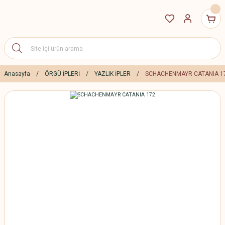
Anasayfa
ÖRGÜ İPLERİ
YAZLIK İPLER
SCHACHENMAYR CATANIA 1