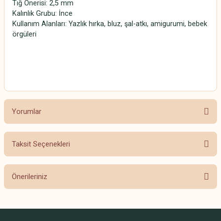
Tığ Önerisi: 2,5 mm
Kalınlık Grubu: İnce
Kullanım Alanları: Yazlık hırka, bluz, şal-atkı, amigurumi, bebek
örgüleri
SCHACHENMAYR CATANIA SCHACHENMAYR CATANIA
SCHACHENMAYR CATANIA SCHACHENMAYR CATANIA
Yorumlar
Taksit Seçenekleri
Bu ürüne ilk yorumu siz yapın!
Önerileriniz
Yorum Yaz
Bu ürünün fiyat bilgisi, resim, ürün açıklamalarında ve diğer konularda
yetersiz gördüğünüz noktaları öneri formunu kullanarak tarafımıza