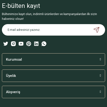
iletebilirsiniz.
E-bülten
kayıt
Görüş ve önerileriniz için teşekkür ederiz.
Bültenimize kayıt olun, indirimli ürünlerden ve kampanyalardan ilk sizin
Ürün resmi kalitesiz, bozuk veya görüntülenemiyor.
haberiniz olsun!
Ürün açıklamasında eksik bilgiler bulunuyor.
Ürün bilgilerinde hatalar bulunuyor.
Ürün fiyatı diğer sitelerden daha pahalı.
Bu ürüne benzer farklı alternatifler olmalı.
Kurumsal
Üyelik
Gönder
Alışveriş