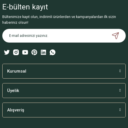
iletebilirsiniz.
E-bülten
kayıt
Görüş ve önerileriniz için teşekkür ederiz.
Bültenimize kayıt olun, indirimli ürünlerden ve kampanyalardan ilk sizin
Ürün resmi kalitesiz, bozuk veya görüntülenemiyor.
haberiniz olsun!
Ürün açıklamasında eksik bilgiler bulunuyor.
Ürün bilgilerinde hatalar bulunuyor.
Ürün fiyatı diğer sitelerden daha pahalı.
Bu ürüne benzer farklı alternatifler olmalı.
Kurumsal
Üyelik
Gönder
Alışveriş