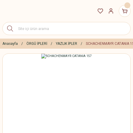
Anasayfa
ÖRGÜ İPLERİ
YAZLIK İPLER
SCHACHENMAYR CATANIA 1