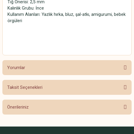
Tığ Önerisi: 2,5 mm
Kalınlık Grubu: İnce
Kullanım Alanları: Yazlık hırka, bluz, şal-atkı, amigurumi, bebek
örgüleri
SCHACHENMAYR CATANIA SCHACHENMAYR CATANIA
SCHACHENMAYR CATANIA SCHACHENMAYR CATANIA
Yorumlar
Taksit Seçenekleri
Bu ürüne ilk yorumu siz yapın!
Önerileriniz
Yorum Yaz
Bu ürünün fiyat bilgisi, resim, ürün açıklamalarında ve diğer konularda
yetersiz gördüğünüz noktaları öneri formunu kullanarak tarafımıza