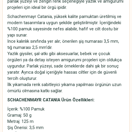
parlak yüzeyi ve zengin renk seçeneğiyle yazlık ve amigurumi
projeleri için ideal bir örgü ipidir.
Schachenmayr Catania, yüksek kalite pamuktan üretilmiş ve
modern tasarımlara uygun şekilde geliştirilmiştir. İçeriğindeki
%100 pamuk sayesinde nefes alabilir, hafif ve cilt dostu bir
yapı sunar.
İnce kalınlık sınıfında yer alır; önerilen şiş numarası 3,5 mm,
tığ numarası 2,5 mm’dir.
Yazlık giysiler, şal-atkı gibi aksesuarlar, bebek ve çocuk
örgüleri ya da detay isteyen amigurumi projeleri için oldukça
uygundur. Parlak yüzeyi, sade örneklerde dahi şık bir sonuç
yaratır. Ayrıca doğal içeriğiyle hassas ciltler için de güvenli
tercih oluşturur.
İlk yıkamada renk sabitleyici yıkama yapılması örgünün uzun
ömürlü olmasına katkı sağlar.
SCHACHENMAYR CATANIA Ürün Özellikleri:
İçerik: %100 Pamuk
Gramaj: 50 g
Metraj: 125 m
Şiş Önerisi: 3,5 mm