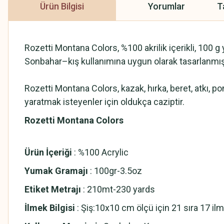
Ürün Bilgisi
Yorumlar
T
Rozetti Montana Colors, %100 akrilik içerikli, 100 g 
Sonbahar–kış kullanımına uygun olarak tasarlanmış, ort
Rozetti Montana Colors, kazak, hırka, beret, atkı, pon
yaratmak isteyenler için oldukça caziptir.
Rozetti Montana Colors
Ürün İçeriği
: %100 Acrylic
Yumak Gramajı
: 100gr-3.5oz
Etiket Metrajı
: 210mt-230 yards
İlmek Bilgisi
: Şiş:10x10 cm ölçü için 21 sıra 17 ilm