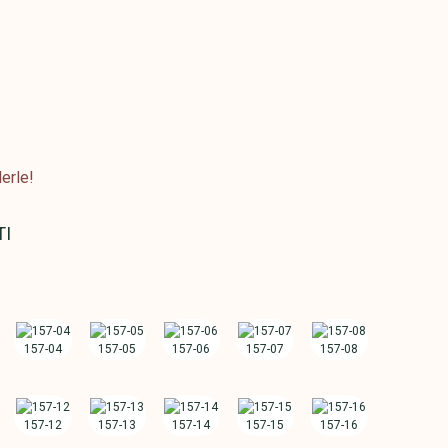
erle!
TI