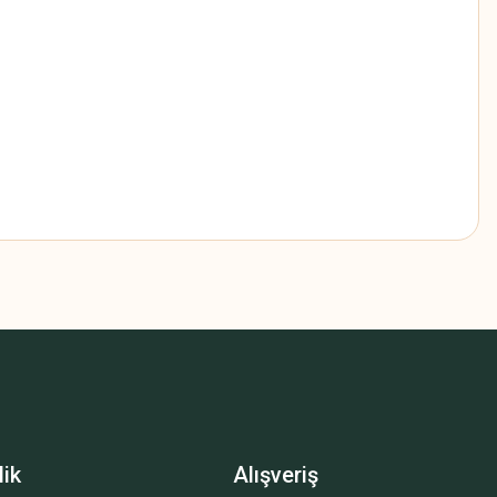
z.
lik
Alışveriş