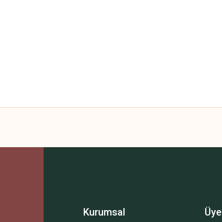
 yetersiz gördüğünüz noktaları öneri formunu kullanarak tarafımıza iletebilirsini
Bu ürüne ilk yorumu siz yapın!
Yorum Yaz
Kurumsal
Üye