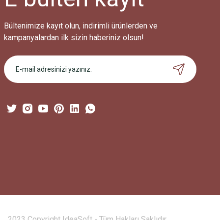
Bu ürüne benzer farklı alternatifler olmalı.
Bültenimize kayıt olun, indirimli ürünlerden ve
kampanyalardan ilk sizin haberiniz olsun!
2023 Copyright IdeaSoft - Tüm Hakları Saklıdır.