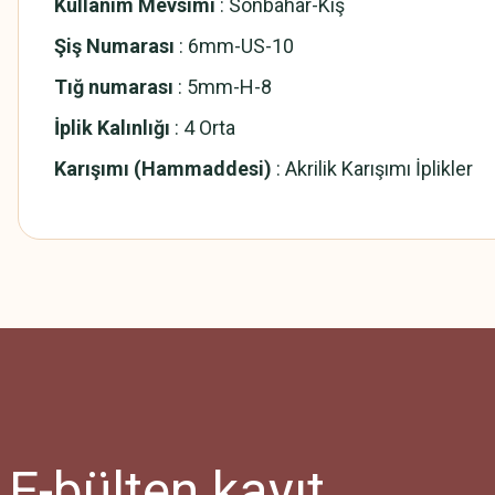
Kullanım Mevsimi
: Sonbahar-Kış
Şiş Numarası
: 6mm-US-10
Tığ numarası
: 5mm-H-8
İplik Kalınlığı
: 4 Orta
Karışımı (Hammaddesi)
: Akrilik Karışımı İplikler
Bu ürünün fiyat bilgisi, resim, ürün açıklamalarında ve diğer konularda
Görüş ve önerileriniz için teşekkür ederiz.
Ürün resmi kalitesiz, bozuk veya görüntülenemiyor.
Ürün açıklamasında eksik bilgiler bulunuyor.
Ürün bilgilerinde hatalar bulunuyor.
Ürün fiyatı diğer sitelerden daha pahalı.
E-bülten
kayıt