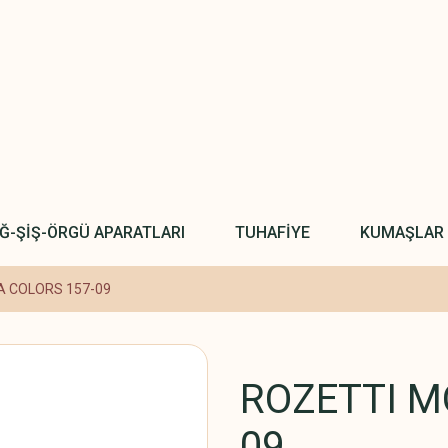
IĞ-ŞİŞ-ÖRGÜ APARATLARI
TUHAFİYE
KUMAŞLAR
 COLORS 157-09
ROZETTI M
09