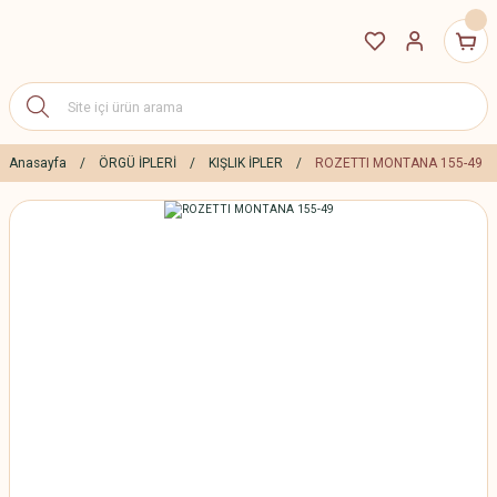
Anasayfa
ÖRGÜ İPLERİ
KIŞLIK İPLER
ROZETTI MONTANA 155-49