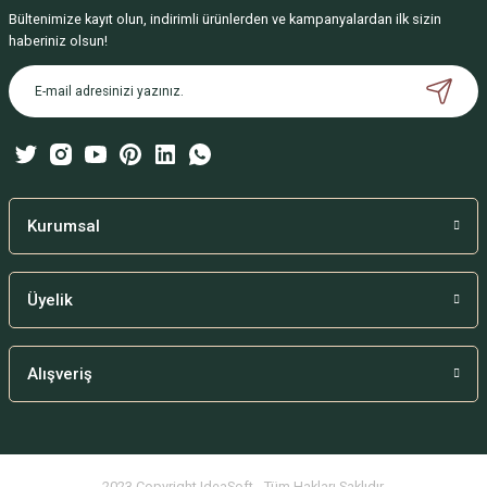
Bültenimize kayıt olun, indirimli ürünlerden ve kampanyalardan ilk sizin
Ürün resmi kalitesiz, bozuk veya görüntülenemiyor.
haberiniz olsun!
Ürün açıklamasında eksik bilgiler bulunuyor.
Ürün bilgilerinde hatalar bulunuyor.
Ürün fiyatı diğer sitelerden daha pahalı.
Bu ürüne benzer farklı alternatifler olmalı.
Kurumsal
Üyelik
Gönder
Alışveriş
2023 Copyright IdeaSoft - Tüm Hakları Saklıdır.