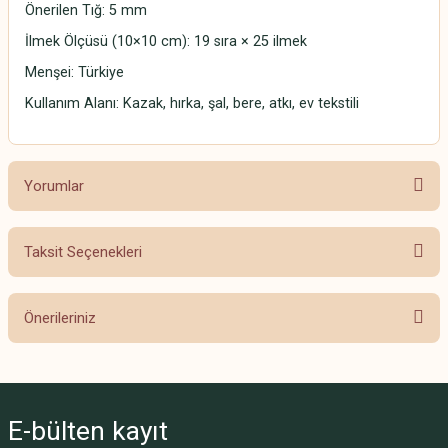
Önerilen Tığ: 5 mm
İlmek Ölçüsü (10×10 cm): 19 sıra × 25 ilmek
Menşei: Türkiye
Kullanım Alanı: Kazak, hırka, şal, bere, atkı, ev tekstili
Yorumlar
Taksit Seçenekleri
Bu ürüne ilk yorumu siz yapın!
Önerileriniz
Yorum Yaz
Bu ürünün fiyat bilgisi, resim, ürün açıklamalarında ve diğer konularda
yetersiz gördüğünüz noktaları öneri formunu kullanarak tarafımıza
iletebilirsiniz.
E-bülten
kayıt
Görüş ve önerileriniz için teşekkür ederiz.