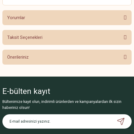
Yorumlar
Taksit Seçenekleri
Bu ürüne ilk yorumu siz yapın!
Önerileriniz
Yorum Yaz
Bu ürünün fiyat bilgisi, resim, ürün açıklamalarında ve diğer konularda
yetersiz gördüğünüz noktaları öneri formunu kullanarak tarafımıza
iletebilirsiniz.
E-bülten
kayıt
Görüş ve önerileriniz için teşekkür ederiz.
Bültenimize kayıt olun, indirimli ürünlerden ve kampanyalardan ilk sizin
Ürün resmi kalitesiz, bozuk veya görüntülenemiyor.
haberiniz olsun!
Ürün açıklamasında eksik bilgiler bulunuyor.
Ürün bilgilerinde hatalar bulunuyor.
Ürün fiyatı diğer sitelerden daha pahalı.