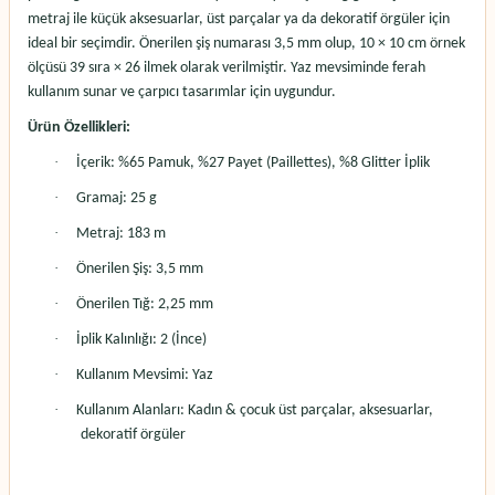
metraj ile küçük aksesuarlar, üst parçalar ya da dekoratif örgüler için
ideal bir seçimdir. Önerilen şiş numarası 3,5 mm olup, 10 × 10 cm örnek
ölçüsü 39 sıra × 26 ilmek olarak verilmiştir.
Yaz mevsiminde ferah
kullanım sunar ve çarpıcı tasarımlar için uygundur.
Ürün Özellikleri:
·
İçerik: %65 Pamuk, %27 Payet (Paillettes), %8 Glitter İplik
·
Gramaj: 25 g
·
Metraj: 183 m
·
Önerilen Şiş: 3,5 mm
·
Önerilen Tığ: 2,25 mm
·
İplik Kalınlığı: 2 (İnce)
·
Kullanım Mevsimi: Yaz
·
Kullanım Alanları: Kadın & çocuk üst parçalar, aksesuarlar,
dekoratif örgüler