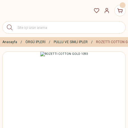
Anasayfa
ÖRGÜ İPLERİ
PULLU VE SİMLİ İPLER
ROZETTI COTTON G