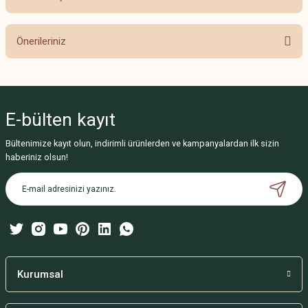
Bu ürüne ilk yorumu siz yapın!
Önerileriniz
Yorum Yaz
Bu ürünün fiyat bilgisi, resim, ürün açıklamalarında ve diğer konularda
yetersiz gördüğünüz noktaları öneri formunu kullanarak tarafımıza
iletebilirsiniz.
E-bülten
kayıt
Görüş ve önerileriniz için teşekkür ederiz.
Bültenimize kayıt olun, indirimli ürünlerden ve kampanyalardan ilk sizin
Ürün resmi kalitesiz, bozuk veya görüntülenemiyor.
haberiniz olsun!
Ürün açıklamasında eksik bilgiler bulunuyor.
Ürün bilgilerinde hatalar bulunuyor.
Ürün fiyatı diğer sitelerden daha pahalı.
Bu ürüne benzer farklı alternatifler olmalı.
Kurumsal