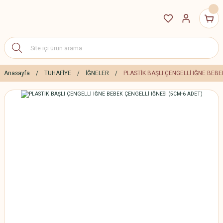
Anasayfa
TUHAFİYE
İĞNELER
PLASTİK BAŞLI ÇENGELLİ IĞNE BEBE