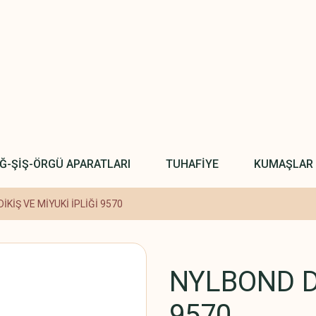
IĞ-ŞİŞ-ÖRGÜ APARATLARI
TUHAFİYE
KUMAŞLAR
İKİŞ VE MİYUKİ İPLİĞİ 9570
NYLBOND Dİ
9570