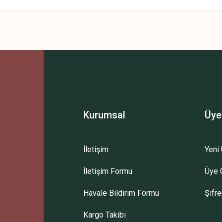
 yetersiz gördüğünüz noktaları öneri formunu kullanarak tarafımıza iletebilirsini
Bu ürüne ilk yorumu siz yapın!
Yorum Yaz
Kurumsal
Üye
İletişim
Yeni 
İletişim Formu
Üye G
Gönder
Havale Bildirim Formu
Şifr
Kargo Takibi