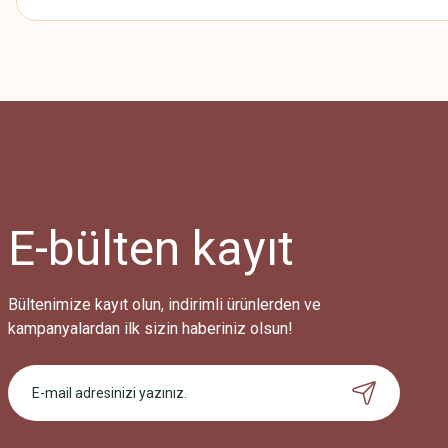
Bu ürünün fiyat bilgisi, resim, ürün açıklamalarında ve diğer konularda
Görüş ve önerileriniz için teşekkür ederiz.
Ürün resmi kalitesiz, bozuk veya görüntülenemiyor.
Ürün açıklamasında eksik bilgiler bulunuyor.
Ürün bilgilerinde hatalar bulunuyor.
Ürün fiyatı diğer sitelerden daha pahalı.
E-bülten
kayıt
Bu ürüne benzer farklı alternatifler olmalı.
Bültenimize kayıt olun, indirimli ürünlerden ve
kampanyalardan ilk sizin haberiniz olsun!