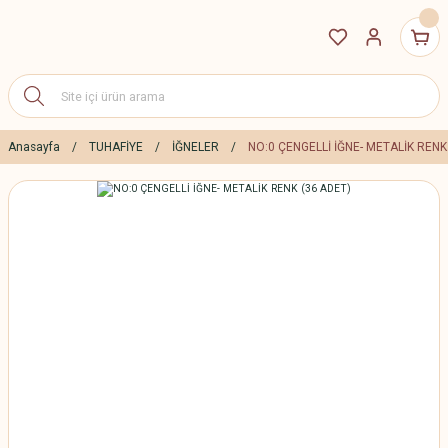
Anasayfa
TUHAFİYE
İĞNELER
NO:0 ÇENGELLİ İĞNE- METALİK RENK