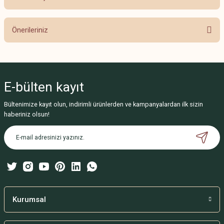
Bu ürüne ilk yorumu siz yapın!
Önerileriniz
Yorum Yaz
Bu ürünün fiyat bilgisi, resim, ürün açıklamalarında ve diğer konularda
yetersiz gördüğünüz noktaları öneri formunu kullanarak tarafımıza
iletebilirsiniz.
E-bülten
kayıt
Görüş ve önerileriniz için teşekkür ederiz.
Bültenimize kayıt olun, indirimli ürünlerden ve kampanyalardan ilk sizin
Ürün resmi kalitesiz, bozuk veya görüntülenemiyor.
haberiniz olsun!
Ürün açıklamasında eksik bilgiler bulunuyor.
Ürün bilgilerinde hatalar bulunuyor.
Ürün fiyatı diğer sitelerden daha pahalı.
Bu ürüne benzer farklı alternatifler olmalı.
Kurumsal