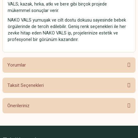
VALS; kazak, hırka, atkı ve bere gibi birçok projede
mükemmel sonuçlar verir.
NAKO VALS yumuşak ve cilt dostu dokusu sayesinde bebek
örgülerinde de tercih edilebilir. Geniş renk seçenekleri ile her
zevke hitap eden NAKO VALS ip, projelerinize estetik ve
profesyonel bir görünüm kazandırır.
Yorumlar
Taksit Seçenekleri
Bu ürüne ilk yorumu siz yapın!
Önerileriniz
Yorum Yaz
Bu ürünün fiyat bilgisi, resim, ürün açıklamalarında ve diğer konularda
yetersiz gördüğünüz noktaları öneri formunu kullanarak tarafımıza
iletebilirsiniz.