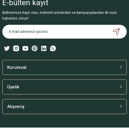
E-bülten
kayıt
Görüş ve önerileriniz için teşekkür ederiz.
Bültenimize kayıt olun, indirimli ürünlerden ve kampanyalardan ilk sizin
Ürün resmi kalitesiz, bozuk veya görüntülenemiyor.
haberiniz olsun!
Ürün açıklamasında eksik bilgiler bulunuyor.
Ürün bilgilerinde hatalar bulunuyor.
Ürün fiyatı diğer sitelerden daha pahalı.
Bu ürüne benzer farklı alternatifler olmalı.
Kurumsal
Üyelik
Gönder
Alışveriş