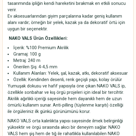
tasarımında ipliğin kendi hareketini bırakmak en etkili sonucu
verir.
Ev aksesuarlarından giyim parçalarına kadar geniş kullanım
alanı vardır; örneğin bir yelek, kazak ya da dekoratif örtü için
uygun bir seçenektir.
NAKO VALS Ürün Özellikleri:
İçerik: %100 Premium Akrilik
Gramaj: 100 g
Metraj: 240 m
Önerilen Şiş: 4-4,5 mm
Kullanım Alanları: Yelek, şal, kazak, atkı, dekoratif aksesuar
Özellik: Kendinden desenli, renk geçişli yapı, kolay örülür
Yumuşak dokusu ve hafif yapısıyla öne çıkan NAKO VALS ip,
özellikle sonbahar ve kış örgü projeleri için ideal bir tercihtir.
Akrilik ağırlıklı içeriği sayesinde hem dayanıklı hem de uzun
ömürlü kullanım sunar. Anti-pilling (tüylenme karşıtı) özelliği
ile örgüleriniz ilk günkü görünümünü korur.
NAKO VALS orta kalınlıkta yapısı sayesinde ilmek belirginliği
yüksektir ve örgü sırasında akıcı bir deneyim sağlar. NAKO
VALS hem şiş hem de tığ ile rahatlıkla kullanılabilen NAKO