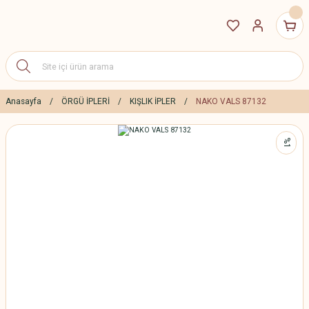
Anasayfa
ÖRGÜ İPLERİ
KIŞLIK İPLER
NAKO VALS 87132
%1