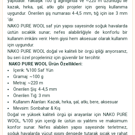
yapıdadır. Yaklaşık 100 g ağırlığında ve ~220 m uzunluğu ile
kazak, hırka, şal, atkı gibi projeler için geniş kullanıma
uygundur. Önerilen şiş numarası 4-4,5 mm, tığ için ise 3 mm
‘dir.
NAKO PURE WOOL saf yün yapısı sayesinde soğuk havalarda
üstün sıcaklık sunar; nefes alabilirliğiyle de konforlu bir
kullanım imkânı verir. Hem giysi hem aksesuar olarak kullanım
için uygundur.
NAKO PURE WOOL doğal ve kaliteli bir örgü ipliği arıyorsanız,
bu seri özel projeleriniz için güvenilir bir tercihtir.
NAKO PURE WOOL Ürün Özellikleri:
İçerik: %100 Saf Yün
Gramaj: ~100 g
Metraj: ~220 m
Önerilen Şiş: 4-4,5 mm
Önerilen Tığ: 3 mm
Kullanım Alanları: Kazak, hırka, şal, atkı, bere, aksesuar
Mevsim: Sonbahar & Kış
Doğal ve yüksek kaliteli örgü ipi arayanlar için NAKO PURE
WOOL, %100 yün içeriği ile üstün ısı yalıtımı ve maksimum
konfor sunar. Nefes alabilen yapısı sayesinde terletmez,
soğuk havalarda vücut ısısını dengede tutarak sıcak ve rahat