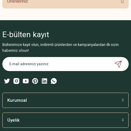
Önerileriniz
Yorum Yaz
Bu ürünün fiyat bilgisi, resim, ürün açıklamalarında ve diğer konularda
yetersiz gördüğünüz noktaları öneri formunu kullanarak tarafımıza
iletebilirsiniz.
E-bülten
kayıt
Görüş ve önerileriniz için teşekkür ederiz.
Bültenimize kayıt olun, indirimli ürünlerden ve kampanyalardan ilk sizin
Ürün resmi kalitesiz, bozuk veya görüntülenemiyor.
haberiniz olsun!
Ürün açıklamasında eksik bilgiler bulunuyor.
Ürün bilgilerinde hatalar bulunuyor.
Ürün fiyatı diğer sitelerden daha pahalı.
Bu ürüne benzer farklı alternatifler olmalı.
Kurumsal
Üyelik
Gönder