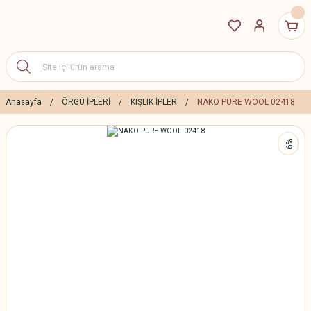
Anasayfa
ÖRGÜ İPLERİ
KIŞLIK İPLER
NAKO PURE WOOL 02418
%9