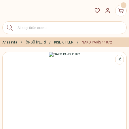
Anasayfa
ÖRGÜ İPLERİ
KIŞLIK İPLER
NAKO PARİS 11872
%1