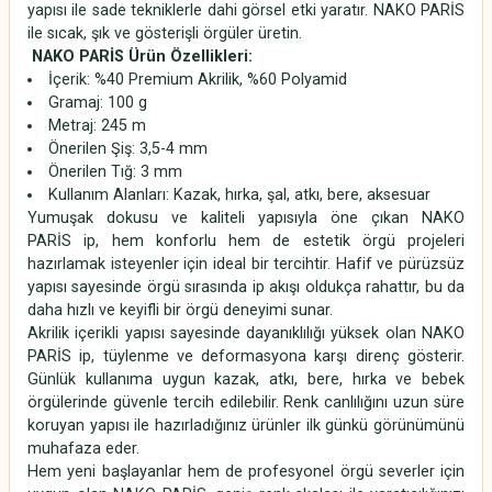
yapısı ile sade tekniklerle dahi görsel etki yaratır. NAKO PARİS
ile sıcak, şık ve gösterişli örgüler üretin.
NAKO PARİS Ürün Özellikleri:
İçerik: %40 Premium Akrilik, %60 Polyamid
Gramaj: 100 g
Metraj: 245 m
Önerilen Şiş: 3,5-4 mm
Önerilen Tığ: 3 mm
Kullanım Alanları: Kazak, hırka, şal, atkı, bere, aksesuar
Yumuşak dokusu ve kaliteli yapısıyla öne çıkan NAKO
PARİS
ip, hem konforlu hem de estetik örgü projeleri
hazırlamak isteyenler için ideal bir tercihtir. Hafif ve pürüzsüz
yapısı sayesinde örgü sırasında ip akışı oldukça rahattır, bu da
daha hızlı ve keyifli bir örgü deneyimi sunar.
Akrilik içerikli yapısı sayesinde dayanıklılığı yüksek olan NAKO
PARİS ip, tüylenme ve deformasyona karşı direnç gösterir.
Günlük kullanıma uygun kazak, atkı, bere, hırka ve bebek
örgülerinde güvenle tercih edilebilir. Renk canlılığını uzun süre
koruyan yapısı ile hazırladığınız ürünler ilk günkü görünümünü
muhafaza eder.
Hem yeni başlayanlar hem de profesyonel örgü severler için