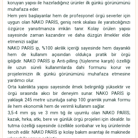
koruyan yapısı ile hazırladığınız ürünler ilk günkü görünümünü
muhafaza eder.
Hem yeni başlayanlar hem de profesyonel örgü severler için
uygun olan NAKO PARİS, geniş renk skalası ile yaratıcılığınızı
özgürce yansıtmanıza imkân tanır. Kolay örülen yapısı
sayesinde zaman kazandırır ve daha düzgün ilmekler elde
etmenizi sağlar.
NAKO PARİS ip, %100 akrilik içeriği sayesinde hem dayanıklı
hem de kullanım açısından oldukça pratik bir örgü
ipliğidir.
NAKO PARİS ip
Anti-pilling (tüylenme karşıtı) özelliği
ile uzun süreli kullanımlarda dahi formunu korur ve
projelerinizin ilk günkü görünümünü muhafaza etmesine
yardımcı olur.
Orta kalınlıkta yapısı sayesinde ilmek belirginliği yüksektir ve
örgü sırasında akıcı bir deneyim sunar. NAKO PARİS ip
yaklaşık 245 metre uzunluğa sahip 100 gramlık yumak formu
ile hem ekonomik hem de verimli kullanım sağlar.
3,5-4 mm şiş ve 3 mm tığ ile uyumlu olan NAKO PARİS;
kazak, hırka, atkı, bere ve günlük örgü projeleri için idealdir. Isı
tutma özelliği sayesinde özellikle sonbahar ve kış ürünlerinde
tercih edilir. NAKO PARİS ip kolay bakım avantajı ile makinede