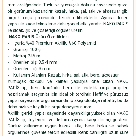
mm aralığındadır. Tüylü ve yumuşak dokusu sayesinde güzel
bir görünüm kazandırır; kazak, hırka, şal, atkı ve aksesuar gibi
birçok örgü projesinde tercih edilmektedir. Ayrıca desen
yapısı ile sade tekniklerle dahi görsel etki yaratır. NAKO PARİS
ile sıcak, şık ve gösterişli örgüler üretin.
NAKO PARİS Ürün Özellikleri:
İçerik: %40 Premium Akrilik, %60 Polyamid
Gramaj: 100 g
Metraj: 245 m
Önerilen Şiş: 3,5-4 mm
Önerilen Tığ: 3 mm
Kullanım Alanları: Kazak, hırka, şal, atkı, bere, aksesuar
Yumuşak dokusu ve kaliteli yapısıyla öne çıkan NAKO
PARİS
ip, hem konforlu hem de estetik örgü projeleri
hazırlamak isteyenler için ideal bir tercihtir. Hafif ve pürüzsüz
yapısı sayesinde örgü sırasında ip akışı oldukça rahattır, bu da
daha hızlı ve keyifli bir örgü deneyimi sunar.
Akrilik içerikli yapısı sayesinde dayanıklılığı yüksek olan NAKO
PARİS ip, tüylenme ve deformasyona karşı direnç gösterir.
Günlük kullanıma uygun kazak, atkı, bere, hırka ve bebek
örgülerinde güvenle tercih edilebilir. Renk canlılığını uzun süre