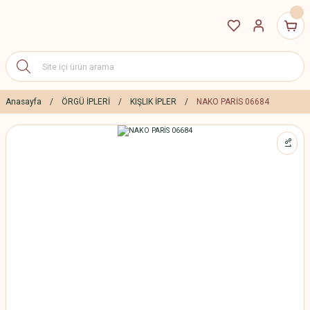
Anasayfa
ÖRGÜ İPLERİ
KIŞLIK İPLER
NAKO PARİS 06684
%1