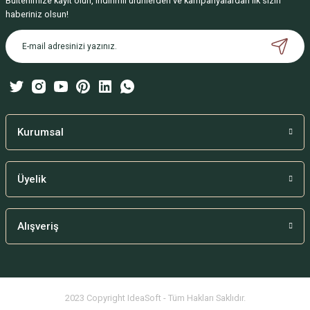
Bültenimize kayıt olun, indirimli ürünlerden ve kampanyalardan ilk sizin
Ürün resmi kalitesiz, bozuk veya görüntülenemiyor.
haberiniz olsun!
Ürün açıklamasında eksik bilgiler bulunuyor.
Ürün bilgilerinde hatalar bulunuyor.
Ürün fiyatı diğer sitelerden daha pahalı.
Bu ürüne benzer farklı alternatifler olmalı.
Kurumsal
Üyelik
Gönder
Alışveriş
2023 Copyright IdeaSoft - Tüm Hakları Saklıdır.