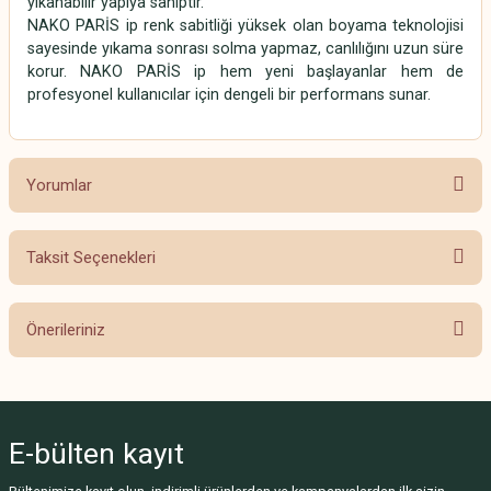
yıkanabilir yapıya sahiptir.
NAKO PARİS ip renk sabitliği yüksek olan boyama teknolojisi
sayesinde yıkama sonrası solma yapmaz, canlılığını uzun süre
korur. NAKO PARİS ip hem yeni başlayanlar hem de
profesyonel kullanıcılar için dengeli bir performans sunar.
Yorumlar
Taksit Seçenekleri
Bu ürüne ilk yorumu siz yapın!
Önerileriniz
Yorum Yaz
Bu ürünün fiyat bilgisi, resim, ürün açıklamalarında ve diğer konularda
yetersiz gördüğünüz noktaları öneri formunu kullanarak tarafımıza
iletebilirsiniz.
E-bülten
kayıt
Görüş ve önerileriniz için teşekkür ederiz.