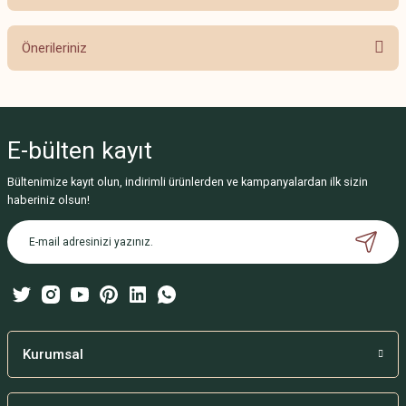
Bu ürüne ilk yorumu siz yapın!
Önerileriniz
Yorum Yaz
Bu ürünün fiyat bilgisi, resim, ürün açıklamalarında ve diğer konularda
yetersiz gördüğünüz noktaları öneri formunu kullanarak tarafımıza
iletebilirsiniz.
E-bülten
kayıt
Görüş ve önerileriniz için teşekkür ederiz.
Bültenimize kayıt olun, indirimli ürünlerden ve kampanyalardan ilk sizin
Ürün resmi kalitesiz, bozuk veya görüntülenemiyor.
haberiniz olsun!
Ürün açıklamasında eksik bilgiler bulunuyor.
Ürün bilgilerinde hatalar bulunuyor.
Ürün fiyatı diğer sitelerden daha pahalı.
Bu ürüne benzer farklı alternatifler olmalı.
Kurumsal