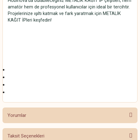
Hobinova’da bulabileceğiniz METALİK KAĞIT İP çeşitleri, hem
amatör hem de profesyonel kullanıcılar için ideal bir tercihtir.
Projelerinize ışıltı katmak ve fark yaratmak için METALİK
KAĞIT İPleri keşfedin!
METALİK KAĞIT İP
METALİK KAĞIT İP
METALİK KAĞIT İP
METALİK KAĞIT İP
Yorumlar
Taksit Seçenekleri