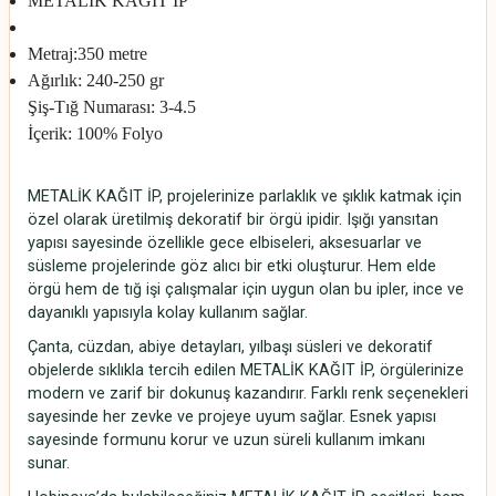
METALİK KAĞIT İP
Metraj
:350 metre
Ağırlık:
240-250 gr
Şiş-Tığ Numarası:
3-4.5
İçerik:
100% Folyo
METALİK KAĞIT İP, projelerinize parlaklık ve şıklık katmak için
özel olarak üretilmiş dekoratif bir örgü ipidir. Işığı yansıtan
yapısı sayesinde özellikle gece elbiseleri, aksesuarlar ve
süsleme projelerinde göz alıcı bir etki oluşturur. Hem elde
örgü hem de tığ işi çalışmalar için uygun olan bu ipler, ince ve
dayanıklı yapısıyla kolay kullanım sağlar.
Çanta, cüzdan, abiye detayları, yılbaşı süsleri ve dekoratif
objelerde sıklıkla tercih edilen METALİK KAĞIT İP, örgülerinize
modern ve zarif bir dokunuş kazandırır. Farklı renk seçenekleri
sayesinde her zevke ve projeye uyum sağlar. Esnek yapısı
sayesinde formunu korur ve uzun süreli kullanım imkanı
sunar.