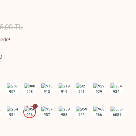
5,00 TL
erle!
O