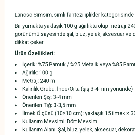
Lanoso Simsim, simli fantezi iplikler kategorisinde
Bir yumakta yaklaşık 100 g ağırlıkta olup metrajı 24
görünümü sayesinde şal, bluz, yelek, aksesuar ve de
dikkat çeker.
Ürün Özellikleri:
İçerik: %75 Pamuk / %25 Metalik veya %85 Pam
Ağırlık: 100 g
Metraj: 240 m
Kalınlık Grubu: İnce/Orta (şiş 3-4 mm yönünde)
Önerilen Şiş: 3-4 mm
Önerilen Tığ: 3-3,5 mm
İlmek Ölçüsü (10×10 cm): yaklaşık 15 ilmek × 30
Kullanım Mevsimi: Dört Mevsim
Kullanım Alanı: Şal, bluz, yelek, aksesuar, dekorat