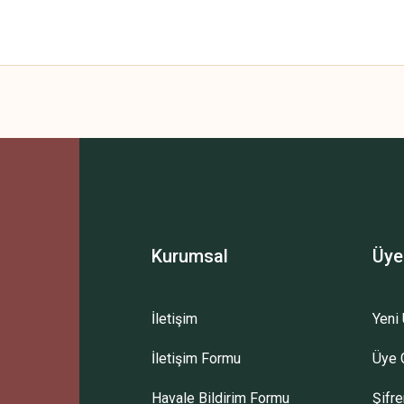
 yetersiz gördüğünüz noktaları öneri formunu kullanarak tarafımıza iletebilirsini
Bu ürüne ilk yorumu siz yapın!
Yorum Yaz
Kurumsal
Üye
İletişim
Yeni 
İletişim Formu
Üye G
Gönder
Havale Bildirim Formu
Şifr