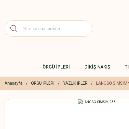
ÖRGÜ İPLERİ
DİKİŞ NAKIŞ
T
Anasayfa
ÖRGÜ İPLERİ
YAZLIK İPLER
LANOSO SİMSİM 