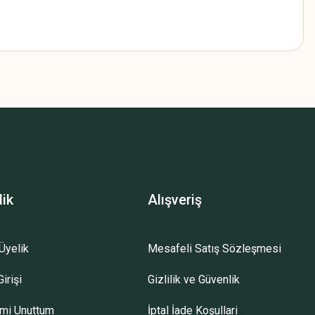
z.
lik
Alışveriş
Üyelik
Mesafeli Satış Sözleşmesi
irişi
Gizlilik ve Güvenlik
emi Unuttum
İptal İade Koşullari