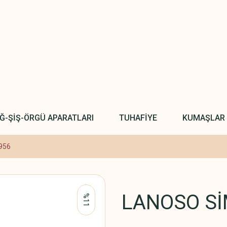
IĞ-ŞİŞ-ÖRGÜ APARATLARI
TUHAFİYE
KUMAŞLAR
956
LANOSO Sİ
%11