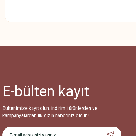
Bu ürünün fiyat bilgisi, resim, ürün açıklamalarında ve diğer konularda
Görüş ve önerileriniz için teşekkür ederiz.
Ürün resmi kalitesiz, bozuk veya görüntülenemiyor.
Ürün açıklamasında eksik bilgiler bulunuyor.
Ürün bilgilerinde hatalar bulunuyor.
Ürün fiyatı diğer sitelerden daha pahalı.
E-bülten
kayıt
Bu ürüne benzer farklı alternatifler olmalı.
Bültenimize kayıt olun, indirimli ürünlerden ve
kampanyalardan ilk sizin haberiniz olsun!