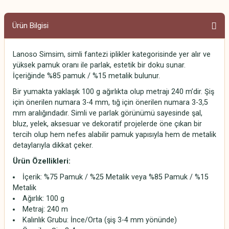
Ürün Bilgisi
Lanoso Simsim, simli fantezi iplikler kategorisinde yer alır ve
yüksek pamuk oranı ile parlak, estetik bir doku sunar.
İçeriğinde %85 pamuk / %15 metalik bulunur.
Bir yumakta yaklaşık 100 g ağırlıkta olup metrajı 240 m’dir. Şiş
için önerilen numara 3-4 mm, tığ için önerilen numara 3-3,5
mm aralığındadır. Simli ve parlak görünümü sayesinde şal,
bluz, yelek, aksesuar ve dekoratif projelerde öne çıkan bir
tercih olup hem nefes alabilir pamuk yapısıyla hem de metalik
detaylarıyla dikkat çeker.
Ürün Özellikleri:
İçerik: %75 Pamuk / %25 Metalik veya %85 Pamuk / %15
Metalik
Ağırlık: 100 g
Metraj: 240 m
Kalınlık Grubu: İnce/Orta (şiş 3-4 mm yönünde)