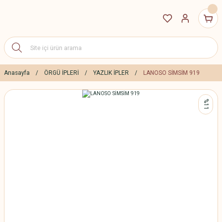
Anasayfa
ÖRGÜ İPLERİ
YAZLIK İPLER
LANOSO SİMSİM 919
%11