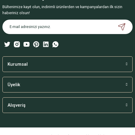
Bültenimize kayıt olun, indirimli ürünlerden ve kampanyalardan ilk sizin
Ürün resmi kalitesiz, bozuk veya görüntülenemiyor.
haberiniz olsun!
Ürün açıklamasında eksik bilgiler bulunuyor.
Ürün bilgilerinde hatalar bulunuyor.
Ürün fiyatı diğer sitelerden daha pahalı.
Bu ürüne benzer farklı alternatifler olmalı.
Kurumsal
Üyelik
Gönder
Alışveriş