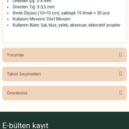
Önerilen Şiş: 3-4 mm
Önerilen Tığ: 3-3,5 mm
İlmek Ölçüsü (10×10 cm): yaklaşık 15 ilmek × 30 sıra
Kullanım Mevsimi: Dört Mevsim
Kullanım Alanı: Şal, bluz, yelek, aksesuar, dekoratif projeler
Yorumlar
Taksit Seçenekleri
Bu ürüne ilk yorumu siz yapın!
Önerileriniz
Yorum Yaz
Bu ürünün fiyat bilgisi, resim, ürün açıklamalarında ve diğer konularda
yetersiz gördüğünüz noktaları öneri formunu kullanarak tarafımıza
iletebilirsiniz.
E-bülten
kayıt
Görüş ve önerileriniz için teşekkür ederiz.