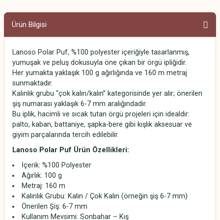
Ürün Bilgisi
Lanoso Polar Puf, %100 polyester içeriğiyle tasarlanmış,
yumuşak ve peluş dokusuyla öne çıkan bir örgü ipliğidir.
Her yumakta yaklaşık 100 g ağırlığında ve 160 m metraj
sunmaktadır.
Kalınlık grubu “çok kalın/kalın” kategorisinde yer alır; önerilen
şiş numarası yaklaşık 6-7 mm aralığındadır.
Bu iplik, hacimli ve sıcak tutan örgü projeleri için idealdir:
palto, kaban, battaniye, şapka-bere gibi kışlık aksesuar ve
giyim parçalarında tercih edilebilir.
Lanoso Polar Puf Ürün Özellikleri:
İçerik: %100 Polyester
Ağırlık: 100 g
Metraj: 160 m
Kalınlık Grubu: Kalın / Çok Kalın (örneğin şiş 6-7 mm)
Önerilen Şiş: 6-7 mm
Kullanım Mevsimi: Sonbahar – Kış