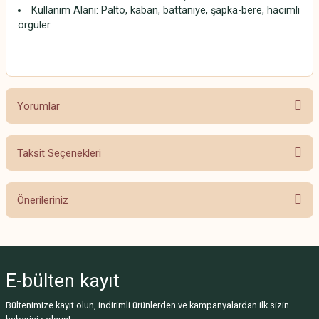
Kullanım Alanı: Palto, kaban, battaniye, şapka-bere, hacimli
örgüler
Yorumlar
Taksit Seçenekleri
Bu ürüne ilk yorumu siz yapın!
Önerileriniz
Yorum Yaz
Bu ürünün fiyat bilgisi, resim, ürün açıklamalarında ve diğer konularda
yetersiz gördüğünüz noktaları öneri formunu kullanarak tarafımıza
iletebilirsiniz.
E-bülten
kayıt
Görüş ve önerileriniz için teşekkür ederiz.
Bültenimize kayıt olun, indirimli ürünlerden ve kampanyalardan ilk sizin
Ürün resmi kalitesiz, bozuk veya görüntülenemiyor.