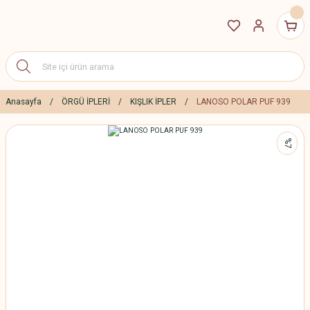
Anasayfa
ÖRGÜ İPLERİ
KIŞLIK İPLER
LANOSO POLAR PUF 939
%7