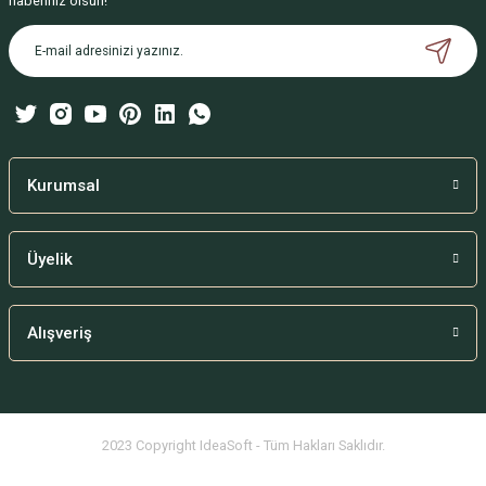
haberiniz olsun!
Ürün açıklamasında eksik bilgiler bulunuyor.
Ürün bilgilerinde hatalar bulunuyor.
Ürün fiyatı diğer sitelerden daha pahalı.
Bu ürüne benzer farklı alternatifler olmalı.
Kurumsal
Üyelik
Gönder
Alışveriş
2023 Copyright IdeaSoft - Tüm Hakları Saklıdır.