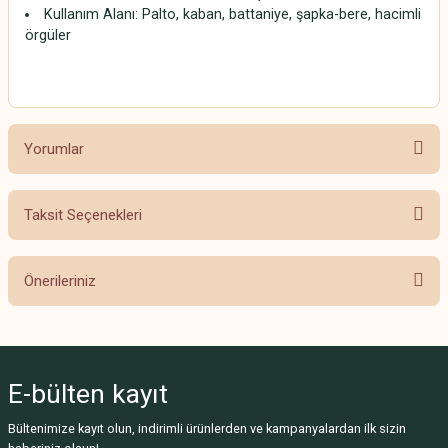
Kullanım Alanı: Palto, kaban, battaniye, şapka-bere, hacimli
örgüler
Yorumlar
Taksit Seçenekleri
Bu ürüne ilk yorumu siz yapın!
Önerileriniz
Yorum Yaz
Bu ürünün fiyat bilgisi, resim, ürün açıklamalarında ve diğer konularda
yetersiz gördüğünüz noktaları öneri formunu kullanarak tarafımıza
iletebilirsiniz.
E-bülten
kayıt
Görüş ve önerileriniz için teşekkür ederiz.
Bültenimize kayıt olun, indirimli ürünlerden ve kampanyalardan ilk sizin
Ürün resmi kalitesiz, bozuk veya görüntülenemiyor.