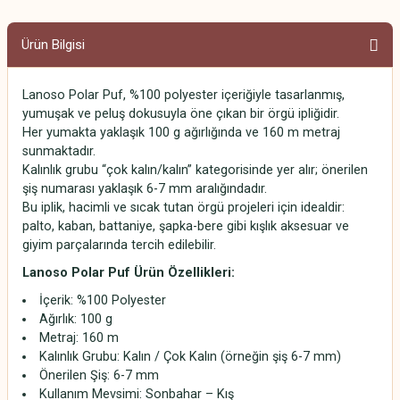
Ürün Bilgisi
Lanoso Polar Puf, %100 polyester içeriğiyle tasarlanmış,
yumuşak ve peluş dokusuyla öne çıkan bir örgü ipliğidir.
Her yumakta yaklaşık 100 g ağırlığında ve 160 m metraj
sunmaktadır.
Kalınlık grubu “çok kalın/kalın” kategorisinde yer alır; önerilen
şiş numarası yaklaşık 6-7 mm aralığındadır.
Bu iplik, hacimli ve sıcak tutan örgü projeleri için idealdir:
palto, kaban, battaniye, şapka-bere gibi kışlık aksesuar ve
giyim parçalarında tercih edilebilir.
Lanoso Polar Puf Ürün Özellikleri:
İçerik: %100 Polyester
Ağırlık: 100 g
Metraj: 160 m
Kalınlık Grubu: Kalın / Çok Kalın (örneğin şiş 6-7 mm)
Önerilen Şiş: 6-7 mm
Kullanım Mevsimi: Sonbahar – Kış