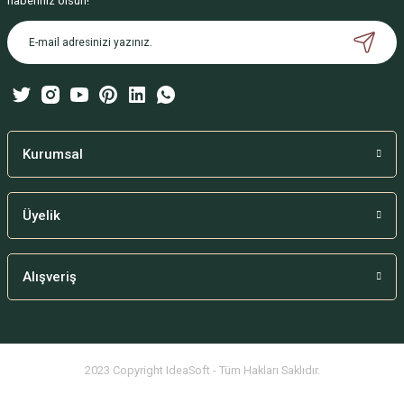
haberiniz olsun!
Ürün açıklamasında eksik bilgiler bulunuyor.
Ürün bilgilerinde hatalar bulunuyor.
Ürün fiyatı diğer sitelerden daha pahalı.
Bu ürüne benzer farklı alternatifler olmalı.
Kurumsal
Üyelik
Gönder
Alışveriş
2023 Copyright IdeaSoft - Tüm Hakları Saklıdır.