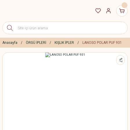
Anasayfa
ÖRGÜ İPLERİ
KIŞLIK İPLER
LANOSO POLAR PUF 931
%7