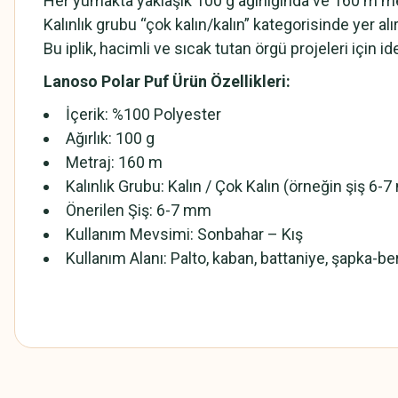
Her yumakta yaklaşık 100 g ağırlığında ve 160 m m
Kalınlık grubu “çok kalın/kalın” kategorisinde yer al
Bu iplik, hacimli ve sıcak tutan örgü projeleri için id
Lanoso Polar Puf Ürün Özellikleri:
İçerik: %100 Polyester
Ağırlık: 100 g
Metraj: 160 m
Kalınlık Grubu: Kalın / Çok Kalın (örneğin şiş 6-
Önerilen Şiş: 6-7 mm
Kullanım Mevsimi: Sonbahar – Kış
Kullanım Alanı: Palto, kaban, battaniye, şapka-be
Bu ürünün fiyat bilgisi, resim, ürün açıklamalarında ve diğer konularda