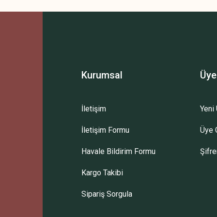
Bu ürüne ilk yorumu siz yapın!
Yorum Yaz
Kurumsal
Üye
İletişim
Yeni 
İletişim Formu
Üye G
Gönder
Havale Bildirim Formu
Şifr
Kargo Takibi
Sipariş Sorgula