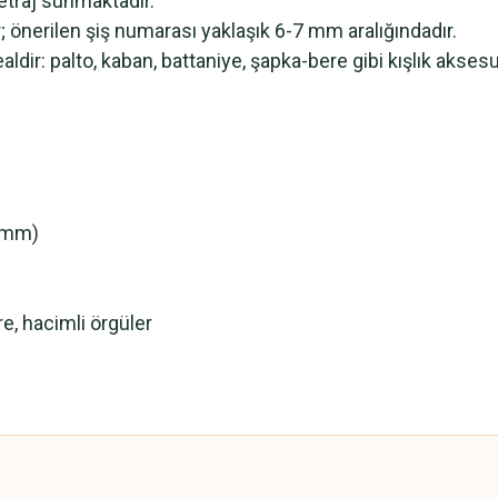
etraj sunmaktadır.
ır; önerilen şiş numarası yaklaşık 6-7 mm aralığındadır.
ealdir: palto, kaban, battaniye, şapka-bere gibi kışlık aksesu
7 mm)
re, hacimli örgüler
 yetersiz gördüğünüz noktaları öneri formunu kullanarak tarafımıza iletebilirsini