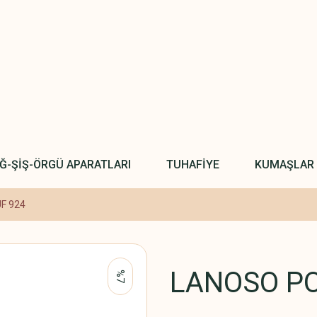
IĞ-ŞİŞ-ÖRGÜ APARATLARI
TUHAFİYE
KUMAŞLAR
F 924
LANOSO PO
%7