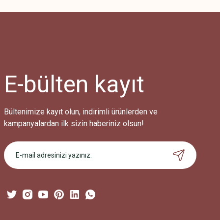
Görüş ve önerileriniz için teşekkür ederiz.
Ürün resmi kalitesiz, bozuk veya görüntülenemiyor.
Ürün açıklamasında eksik bilgiler bulunuyor.
Ürün bilgilerinde hatalar bulunuyor.
Ürün fiyatı diğer sitelerden daha pahalı.
E-bülten
kayıt
Bu ürüne benzer farklı alternatifler olmalı.
Bültenimize kayıt olun, indirimli ürünlerden ve
kampanyalardan ilk sizin haberiniz olsun!