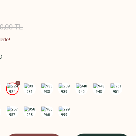
0,00 TL
erle!
O