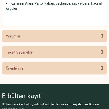
Kullanım Alanı: Palto, kaban, battaniye, şapka-bere, hacimli
örgüler
Yorumlar
Taksit Seçenekleri
Bu ürüne ilk yorumu siz yapın!
Önerileriniz
Yorum Yaz
Bu ürünün fiyat bilgisi, resim, ürün açıklamalarında ve diğer konularda
yetersiz gördüğünüz noktaları öneri formunu kullanarak tarafımıza
iletebilirsiniz.
E-bülten
kayıt
Görüş ve önerileriniz için teşekkür ederiz.
Bültenimize kayıt olun, indirimli ürünlerden ve kampanyalardan ilk sizin
Ürün resmi kalitesiz, bozuk veya görüntülenemiyor.