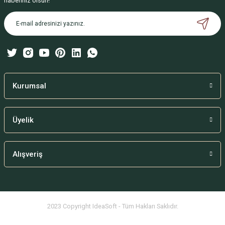
haberiniz olsun!
Ürün açıklamasında eksik bilgiler bulunuyor.
Ürün bilgilerinde hatalar bulunuyor.
Ürün fiyatı diğer sitelerden daha pahalı.
Bu ürüne benzer farklı alternatifler olmalı.
Kurumsal
Üyelik
Gönder
Alışveriş
2023 Copyright IdeaSoft - Tüm Hakları Saklıdır.