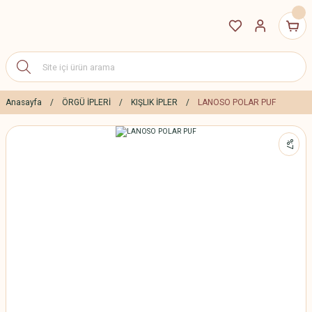
Anasayfa
ÖRGÜ İPLERİ
KIŞLIK İPLER
LANOSO POLAR PUF
%7