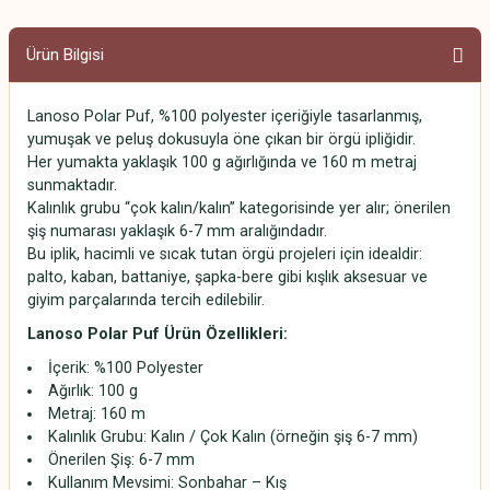
Ürün Bilgisi
Lanoso Polar Puf, %100 polyester içeriğiyle tasarlanmış,
yumuşak ve peluş dokusuyla öne çıkan bir örgü ipliğidir.
Her yumakta yaklaşık 100 g ağırlığında ve 160 m metraj
sunmaktadır.
Kalınlık grubu “çok kalın/kalın” kategorisinde yer alır; önerilen
şiş numarası yaklaşık 6-7 mm aralığındadır.
Bu iplik, hacimli ve sıcak tutan örgü projeleri için idealdir:
palto, kaban, battaniye, şapka-bere gibi kışlık aksesuar ve
giyim parçalarında tercih edilebilir.
Lanoso Polar Puf Ürün Özellikleri:
İçerik: %100 Polyester
Ağırlık: 100 g
Metraj: 160 m
Kalınlık Grubu: Kalın / Çok Kalın (örneğin şiş 6-7 mm)
Önerilen Şiş: 6-7 mm
Kullanım Mevsimi: Sonbahar – Kış