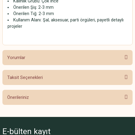
Kalınlık Grubu: Çok ince
Önerilen Şiş: 2-3 mm
Önerilen Tığ: 2-3 mm
Kullanım Alanı: Şal, aksesuar, parti örgüleri, payetli detaylı
projeler
Yorumlar
Taksit Seçenekleri
Bu ürüne ilk yorumu siz yapın!
Önerileriniz
Yorum Yaz
Bu ürünün fiyat bilgisi, resim, ürün açıklamalarında ve diğer konularda
yetersiz gördüğünüz noktaları öneri formunu kullanarak tarafımıza
iletebilirsiniz.
E-bülten
kayıt
Görüş ve önerileriniz için teşekkür ederiz.