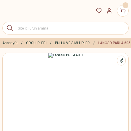
Anasayfa
ÖRGÜ İPLERİ
PULLU VE SİMLİ İPLER
LANOSO PARLA 605
%6