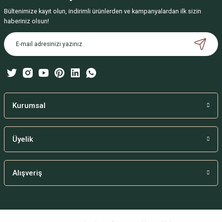
Bültenimize kayıt olun, indirimli ürünlerden ve kampanyalardan ilk sizin
Ürün resmi kalitesiz, bozuk veya görüntülenemiyor.
haberiniz olsun!
Ürün açıklamasında eksik bilgiler bulunuyor.
Ürün bilgilerinde hatalar bulunuyor.
Ürün fiyatı diğer sitelerden daha pahalı.
Bu ürüne benzer farklı alternatifler olmalı.
Kurumsal
Üyelik
Gönder
Alışveriş