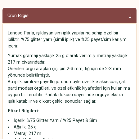
Ürün Bilgisi
Lanoso Parla, ışıldayan sim iplik yapılarına sahip özel bir
ipliktir. %75 glitter yarn (simli iplik) ve %25 payet/sim karışımı
içerir.
Yumak gramajı yaklaşık 25 g olarak verilmiş, metrajı yaklaşık
217 m civarındadır.
Önerilen örgü araçları şiş için 2-3 mm, tığ için de 2-3 mm
yönünde belirtilmiştir.
Bu iplik, simli ve payetli görünümüyle özellikle aksesuar, şal,
parti modası örgüleri, ve özel etkinlik kıyafetleri için kullanıma
uygun bir tercihtir. Parlak dokusu sayesinde örgüye ekstra
ışıltı katabilir ve dikkat çekici sonuçlar sağlar.
Etiket Bilgileri:
İçerik: %75 Glitter Yarn / %25 Payet & Sim
Ağırlık: 25 g
Metraj: 217 m