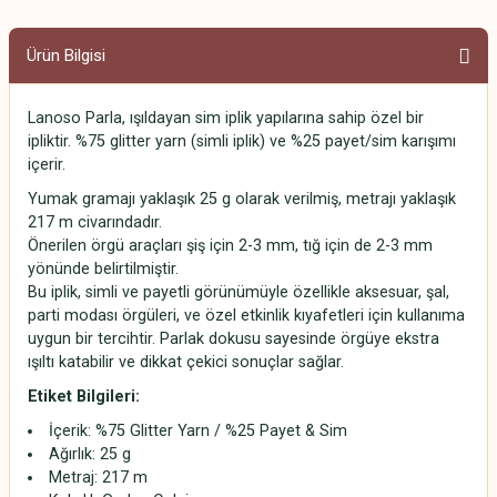
Ürün Bilgisi
Lanoso Parla, ışıldayan sim iplik yapılarına sahip özel bir
ipliktir. %75 glitter yarn (simli iplik) ve %25 payet/sim karışımı
içerir.
Yumak gramajı yaklaşık 25 g olarak verilmiş, metrajı yaklaşık
217 m civarındadır.
Önerilen örgü araçları şiş için 2-3 mm, tığ için de 2-3 mm
yönünde belirtilmiştir.
Bu iplik, simli ve payetli görünümüyle özellikle aksesuar, şal,
parti modası örgüleri, ve özel etkinlik kıyafetleri için kullanıma
uygun bir tercihtir. Parlak dokusu sayesinde örgüye ekstra
ışıltı katabilir ve dikkat çekici sonuçlar sağlar.
Etiket Bilgileri:
İçerik: %75 Glitter Yarn / %25 Payet & Sim
Ağırlık: 25 g
Metraj: 217 m