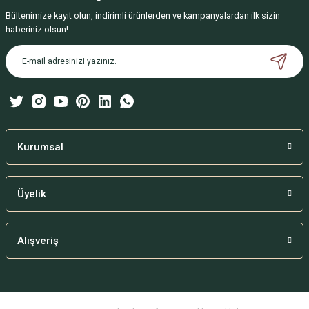
Bültenimize kayıt olun, indirimli ürünlerden ve kampanyalardan ilk sizin
Ürün resmi kalitesiz, bozuk veya görüntülenemiyor.
haberiniz olsun!
Ürün açıklamasında eksik bilgiler bulunuyor.
Ürün bilgilerinde hatalar bulunuyor.
Ürün fiyatı diğer sitelerden daha pahalı.
Bu ürüne benzer farklı alternatifler olmalı.
Kurumsal
Üyelik
Gönder
Alışveriş