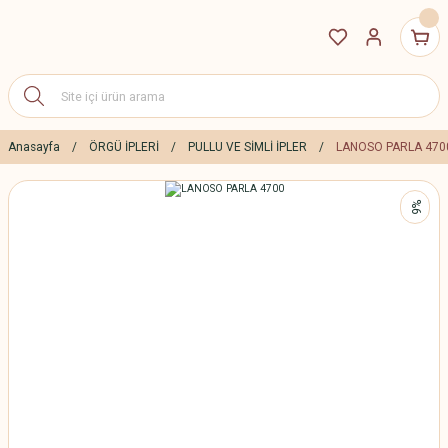
Anasayfa
ÖRGÜ İPLERİ
PULLU VE SİMLİ İPLER
LANOSO PARLA 470
%6