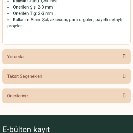
Kalınlık Grubu: Çok ince
Önerilen Şiş: 2-3 mm
Önerilen Tığ: 2-3 mm
Kullanım Alanı: Şal, aksesuar, parti örgüleri, payetli detaylı
projeler
Yorumlar
Taksit Seçenekleri
Bu ürüne ilk yorumu siz yapın!
Önerileriniz
Yorum Yaz
Bu ürünün fiyat bilgisi, resim, ürün açıklamalarında ve diğer konularda
yetersiz gördüğünüz noktaları öneri formunu kullanarak tarafımıza
iletebilirsiniz.
E-bülten
kayıt
Görüş ve önerileriniz için teşekkür ederiz.