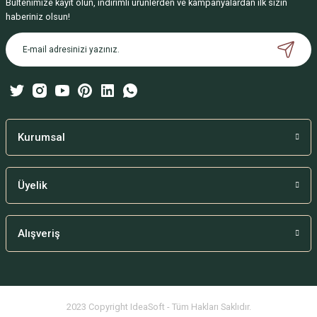
Bültenimize kayıt olun, indirimli ürünlerden ve kampanyalardan ilk sizin
Ürün resmi kalitesiz, bozuk veya görüntülenemiyor.
haberiniz olsun!
Ürün açıklamasında eksik bilgiler bulunuyor.
Ürün bilgilerinde hatalar bulunuyor.
Ürün fiyatı diğer sitelerden daha pahalı.
Bu ürüne benzer farklı alternatifler olmalı.
Kurumsal
Üyelik
Gönder
Alışveriş
2023 Copyright IdeaSoft - Tüm Hakları Saklıdır.