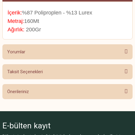
İçerik:
%87 Poliproplen - %13 Lurex
Metraj:
160Mt
Ağırlık:
200Gr
Yorumlar
Taksit Seçenekleri
Bu ürüne ilk yorumu siz yapın!
Önerileriniz
Yorum Yaz
Bu ürünün fiyat bilgisi, resim, ürün açıklamalarında ve diğer konularda
yetersiz gördüğünüz noktaları öneri formunu kullanarak tarafımıza
iletebilirsiniz.
E-bülten
kayıt
Görüş ve önerileriniz için teşekkür ederiz.