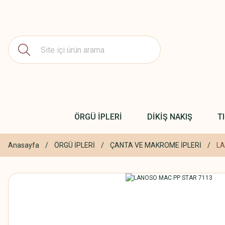
ÖRGÜ İPLERİ
DİKİŞ NAKIŞ
T
Anasayfa
ÖRGÜ İPLERİ
ÇANTA VE MAKROME İPLERİ
LA