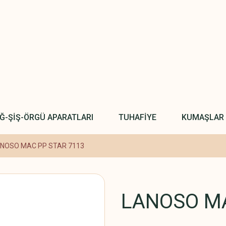
IĞ-ŞİŞ-ÖRGÜ APARATLARI
TUHAFİYE
KUMAŞLAR
NOSO MAC PP STAR 7113
LANOSO MA