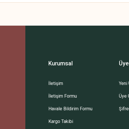
 yetersiz gördüğünüz noktaları öneri formunu kullanarak tarafımıza iletebilirsini
Bu ürüne ilk yorumu siz yapın!
Yorum Yaz
Kurumsal
Üye
İletişim
Yeni 
İletişim Formu
Üye G
Gönder
Havale Bildirim Formu
Şifr
Kargo Takibi