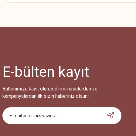
Bu ürünün fiyat bilgisi, resim, ürün açıklamalarında ve diğer konularda
Görüş ve önerileriniz için teşekkür ederiz.
Ürün resmi kalitesiz, bozuk veya görüntülenemiyor.
Ürün açıklamasında eksik bilgiler bulunuyor.
Ürün bilgilerinde hatalar bulunuyor.
Ürün fiyatı diğer sitelerden daha pahalı.
E-bülten
kayıt
Bu ürüne benzer farklı alternatifler olmalı.
Bültenimize kayıt olun, indirimli ürünlerden ve
kampanyalardan ilk sizin haberiniz olsun!