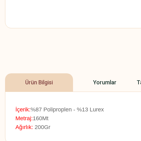
Ürün Bilgisi
Yorumlar
T
İçerik:
%87 Poliproplen - %13 Lurex
Metraj:
160Mt
Ağırlık:
200Gr