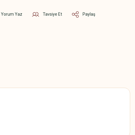
Yorum Yaz
Tavsiye Et
Paylaş