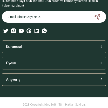
Bültenimize kayıt olun, indirimli ürünlerden ve kampanyalardan ilk sizin
Ürün resmi kalitesiz, bozuk veya görüntülenemiyor.
haberiniz olsun!
Ürün açıklamasında eksik bilgiler bulunuyor.
Ürün bilgilerinde hatalar bulunuyor.
Ürün fiyatı diğer sitelerden daha pahalı.
Bu ürüne benzer farklı alternatifler olmalı.
Kurumsal
Üyelik
Gönder
Alışveriş
2023 Copyright IdeaSoft - Tüm Hakları Saklıdır.