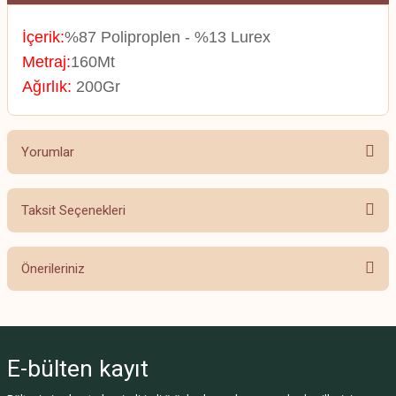
İçerik:
%87 Poliproplen - %13 Lurex
Metraj:
160Mt
Ağırlık:
200Gr
Yorumlar
Taksit Seçenekleri
Bu ürüne ilk yorumu siz yapın!
Önerileriniz
Yorum Yaz
Bu ürünün fiyat bilgisi, resim, ürün açıklamalarında ve diğer konularda
yetersiz gördüğünüz noktaları öneri formunu kullanarak tarafımıza
iletebilirsiniz.
E-bülten
kayıt
Görüş ve önerileriniz için teşekkür ederiz.