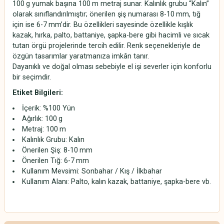
100
g yumak ba
şı
na 100
m metraj sunar. Kalınlık grubu “Kalın”
olarak sınıflandırılmıştır; önerilen şiş numarası 8-10
mm, t
ığ
i
ç
in ise 6-7
mm
’
dir. Bu özellikleri sayesinde özellikle kışlık
kazak, hırka, palto, battaniye, şapka-bere gibi hacimli ve sıcak
tutan örgü projelerinde tercih edilir. Renk seçenekleriyle de
özgün tasarımlar yaratmanıza imkân tanır.
Dayanıklı ve doğal olması sebebiyle el işi severler için konforlu
bir seçimdir.
Etiket Bilgileri:
İçerik: %100 Yün
Ağırlık: 100
g
Metraj: 100
m
Kalınlık Grubu: Kalın
Önerilen Şiş: 8-10
mm
Önerilen Tığ: 6-7
mm
Kullanım Mevsimi: Sonbahar / Kış / İlkbahar
Kullanım Alanı: Palto, kalın kazak, battaniye, şapka-bere vb.