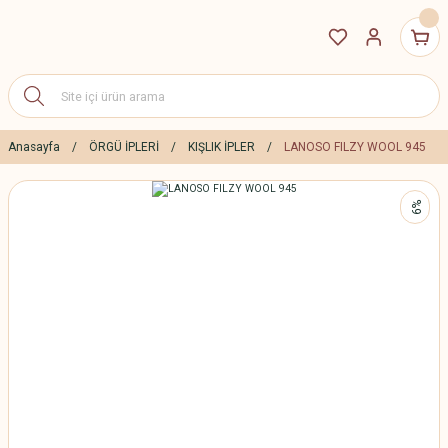
Anasayfa
ÖRGÜ İPLERİ
KIŞLIK İPLER
LANOSO FILZY WOOL 945
%9