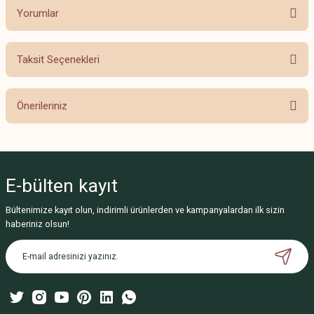
Yorumlar
Taksit Seçenekleri
Bu ürüne ilk yorumu siz yapın!
Önerileriniz
Yorum Yaz
Bu ürünün fiyat bilgisi, resim, ürün açıklamalarında ve diğer konularda
yetersiz gördüğünüz noktaları öneri formunu kullanarak tarafımıza
iletebilirsiniz.
E-bülten
kayıt
Görüş ve önerileriniz için teşekkür ederiz.
Bültenimize kayıt olun, indirimli ürünlerden ve kampanyalardan ilk sizin
Ürün resmi kalitesiz, bozuk veya görüntülenemiyor.
haberiniz olsun!
Ürün açıklamasında eksik bilgiler bulunuyor.
Ürün bilgilerinde hatalar bulunuyor.
Ürün fiyatı diğer sitelerden daha pahalı.
Bu ürüne benzer farklı alternatifler olmalı.