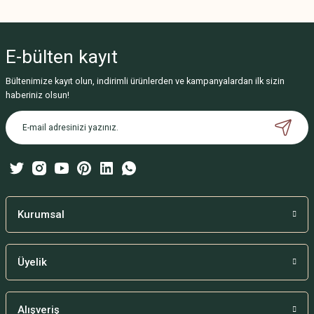
Bu ürünün fiyat bilgisi, resim, ürün açıklamalarında ve diğer konularda
yetersiz gördüğünüz noktaları öneri formunu kullanarak tarafımıza
iletebilirsiniz.
E-bülten
kayıt
Görüş ve önerileriniz için teşekkür ederiz.
Bültenimize kayıt olun, indirimli ürünlerden ve kampanyalardan ilk sizin
Ürün resmi kalitesiz, bozuk veya görüntülenemiyor.
haberiniz olsun!
Ürün açıklamasında eksik bilgiler bulunuyor.
Ürün bilgilerinde hatalar bulunuyor.
Ürün fiyatı diğer sitelerden daha pahalı.
Bu ürüne benzer farklı alternatifler olmalı.
Kurumsal
Üyelik
Gönder
Alışveriş