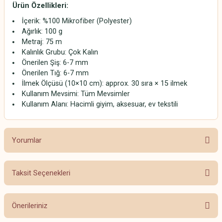
Ürün Özellikleri:
İçerik: %100 Mikrofiber (Polyester)
Ağırlık: 100 g
Metraj: 75 m
Kalınlık Grubu: Çok Kalın
Önerilen Şiş: 6-7 mm
Önerilen Tığ: 6-7 mm
İlmek Ölçüsü (10×10 cm): approx. 30 sıra × 15 ilmek
Kullanım Mevsimi: Tüm Mevsimler
Kullanım Alanı: Hacimli giyim, aksesuar, ev tekstili
Yorumlar
Taksit Seçenekleri
Bu ürüne ilk yorumu siz yapın!
Önerileriniz
Yorum Yaz