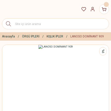
Anasayfa
ÖRGÜ İPLERİ
KIŞLIK İPLER
LANOSO DOMİNANT 909
%6