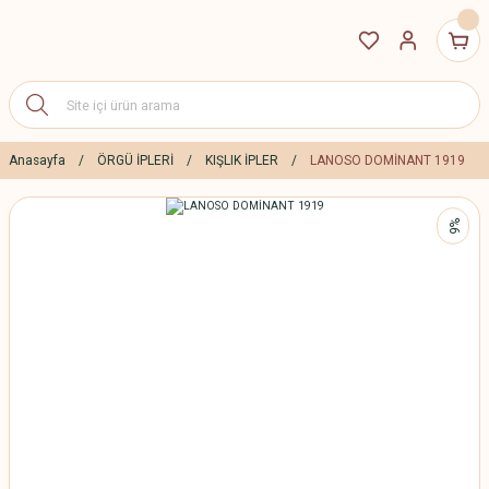
Anasayfa
ÖRGÜ İPLERİ
KIŞLIK İPLER
LANOSO DOMİNANT 1919
%6