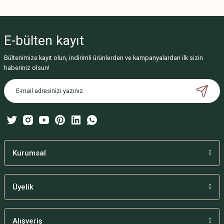
Bu ürünün fiyat bilgisi, resim, ürün açıklamalarında ve diğer konularda
yetersiz gördüğünüz noktaları öneri formunu kullanarak tarafımıza
iletebilirsiniz.
E-bülten
kayıt
Görüş ve önerileriniz için teşekkür ederiz.
Bültenimize kayıt olun, indirimli ürünlerden ve kampanyalardan ilk sizin
Ürün resmi kalitesiz, bozuk veya görüntülenemiyor.
haberiniz olsun!
Ürün açıklamasında eksik bilgiler bulunuyor.
Ürün bilgilerinde hatalar bulunuyor.
Ürün fiyatı diğer sitelerden daha pahalı.
Bu ürüne benzer farklı alternatifler olmalı.
Kurumsal
Üyelik
Gönder
Alışveriş