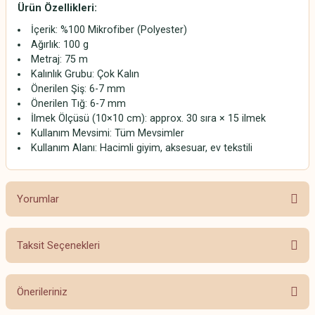
Ürün Özellikleri:
İçerik: %100 Mikrofiber (Polyester)
Ağırlık: 100 g
Metraj: 75 m
Kalınlık Grubu: Çok Kalın
Önerilen Şiş: 6-7 mm
Önerilen Tığ: 6-7 mm
İlmek Ölçüsü (10×10 cm): approx. 30 sıra × 15 ilmek
Kullanım Mevsimi: Tüm Mevsimler
Kullanım Alanı: Hacimli giyim, aksesuar, ev tekstili
Yorumlar
Taksit Seçenekleri
Bu ürüne ilk yorumu siz yapın!
Önerileriniz
Yorum Yaz