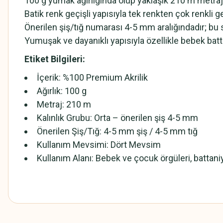
100 g yumak ağırlığında olup yaklaşık 210 m metraj
Batik renk geçişli yapısıyla tek renkten çok renkli 
Önerilen şiş/tığ numarası 4-5 mm aralığındadır; b
Yumuşak ve dayanıklı yapısıyla özellikle bebek batta
Etiket Bilgileri:
İçerik: %100 Premium Akrilik
Ağırlık: 100 g
Metraj: 210 m
Kalınlık Grubu: Orta – önerilen şiş 4-5 mm
Önerilen Şiş/Tığ: 4-5 mm şiş / 4-5 mm tığ
Kullanım Mevsimi: Dört Mevsim
Kullanım Alanı: Bebek ve çocuk örgüleri, battaniye