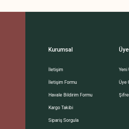
 yetersiz gördüğünüz noktaları öneri formunu kullanarak tarafımıza iletebilirsini
Bu ürüne ilk yorumu siz yapın!
Yorum Yaz
Kurumsal
Üye
İletişim
Yeni 
İletişim Formu
Üye G
Gönder
Havale Bildirim Formu
Şifr
Kargo Takibi
Sipariş Sorgula