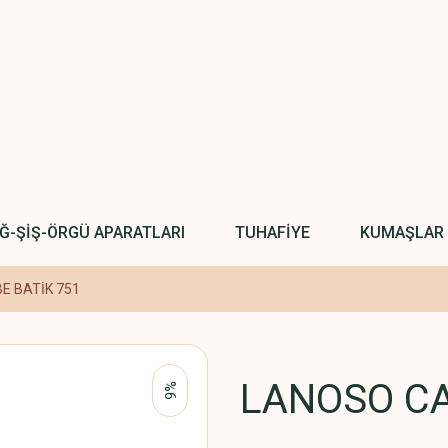
IĞ-ŞİŞ-ÖRGÜ APARATLARI
TUHAFİYE
KUMAŞLAR
E BATİK 751
LANOSO CA
%6