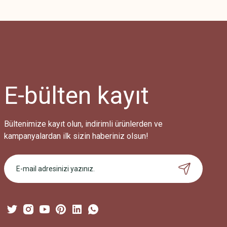
Bu ürünün fiyat bilgisi, resim, ürün açıklamalarında ve diğer konularda
Görüş ve önerileriniz için teşekkür ederiz.
Ürün resmi kalitesiz, bozuk veya görüntülenemiyor.
Ürün açıklamasında eksik bilgiler bulunuyor.
Ürün bilgilerinde hatalar bulunuyor.
Ürün fiyatı diğer sitelerden daha pahalı.
E-bülten
kayıt
Bu ürüne benzer farklı alternatifler olmalı.
Bültenimize kayıt olun, indirimli ürünlerden ve
kampanyalardan ilk sizin haberiniz olsun!