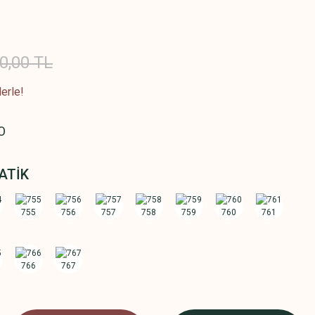
0,00 TL
erle!
O
ATİK