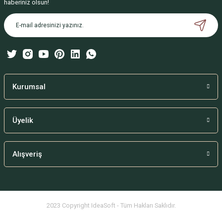
haberiniz olsun!
Ürün açıklamasında eksik bilgiler bulunuyor.
Ürün bilgilerinde hatalar bulunuyor.
Ürün fiyatı diğer sitelerden daha pahalı.
Bu ürüne benzer farklı alternatifler olmalı.
Kurumsal
Üyelik
Gönder
Alışveriş
2023 Copyright IdeaSoft - Tüm Hakları Saklıdır.