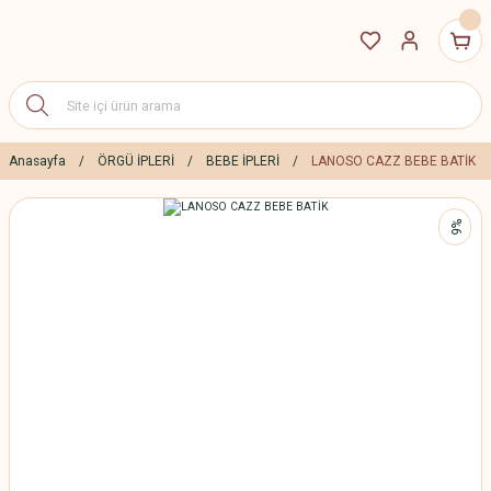
Anasayfa
ÖRGÜ İPLERİ
BEBE İPLERİ
LANOSO CAZZ BEBE BATİK
%6