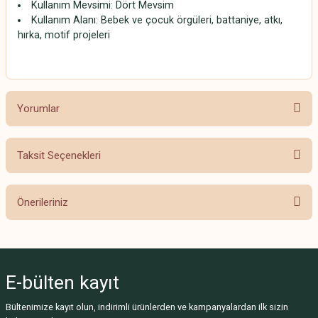
Kullanım Mevsimi: Dört Mevsim
Kullanım Alanı: Bebek ve çocuk örgüleri, battaniye, atkı,
hırka, motif projeleri
Yorumlar
Taksit Seçenekleri
Bu ürüne ilk yorumu siz yapın!
Önerileriniz
Yorum Yaz
Bu ürünün fiyat bilgisi, resim, ürün açıklamalarında ve diğer konularda
yetersiz gördüğünüz noktaları öneri formunu kullanarak tarafımıza
iletebilirsiniz.
E-bülten
kayıt
Görüş ve önerileriniz için teşekkür ederiz.
Bültenimize kayıt olun, indirimli ürünlerden ve kampanyalardan ilk sizin
Ürün resmi kalitesiz, bozuk veya görüntülenemiyor.