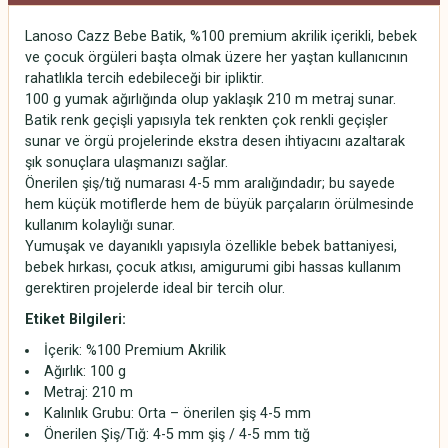
Lanoso Cazz Bebe Batik, %100 premium akrilik içerikli, bebek
ve çocuk örgüleri başta olmak üzere her yaştan kullanıcının
rahatlıkla tercih edebileceği bir ipliktir.
100 g yumak ağırlığında olup yaklaşık 210 m metraj sunar.
Batik renk geçişli yapısıyla tek renkten çok renkli geçişler
sunar ve örgü projelerinde ekstra desen ihtiyacını azaltarak
şık sonuçlara ulaşmanızı sağlar.
Önerilen şiş/tığ numarası 4-5 mm aralığındadır; bu sayede
hem küçük motiflerde hem de büyük parçaların örülmesinde
kullanım kolaylığı sunar.
Yumuşak ve dayanıklı yapısıyla özellikle bebek battaniyesi,
bebek hırkası, çocuk atkısı, amigurumi gibi hassas kullanım
gerektiren projelerde ideal bir tercih olur.
Etiket Bilgileri:
İçerik: %100 Premium Akrilik
Ağırlık: 100 g
Metraj: 210 m
Kalınlık Grubu: Orta – önerilen şiş 4-5 mm
Önerilen Şiş/Tığ: 4-5 mm şiş / 4-5 mm tığ