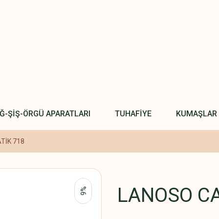
IĞ-ŞİŞ-ÖRGÜ APARATLARI
TUHAFİYE
KUMAŞLAR
TİK 718
LANOSO CA
%6