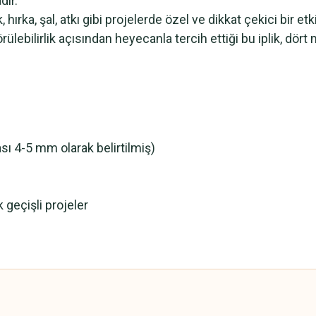
dır.
ırka, şal, atkı gibi projelerde özel ve dikkat çekici bir etki
lebilirlik açısından heyecanla tercih ettiği bu iplik, dör
sı 4-5 mm olarak belirtilmiş)
k geçişli projeler
 yetersiz gördüğünüz noktaları öneri formunu kullanarak tarafımıza iletebilirsini