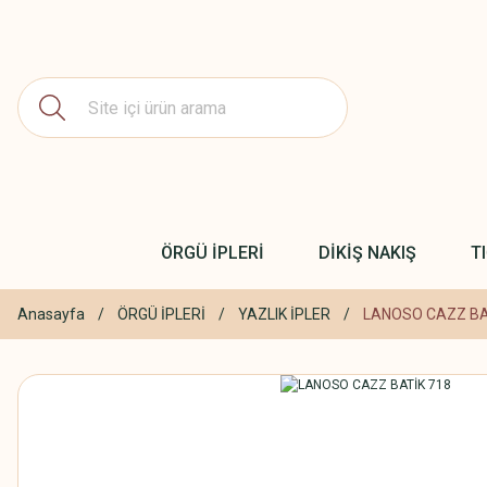
ÖRGÜ İPLERİ
DİKİŞ NAKIŞ
T
Anasayfa
ÖRGÜ İPLERİ
YAZLIK İPLER
LANOSO CAZZ BA