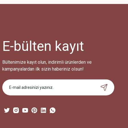
Görüş ve önerileriniz için teşekkür ederiz.
Ürün resmi kalitesiz, bozuk veya görüntülenemiyor.
Ürün açıklamasında eksik bilgiler bulunuyor.
Ürün bilgilerinde hatalar bulunuyor.
Ürün fiyatı diğer sitelerden daha pahalı.
E-bülten
kayıt
Bu ürüne benzer farklı alternatifler olmalı.
Bültenimize kayıt olun, indirimli ürünlerden ve
kampanyalardan ilk sizin haberiniz olsun!