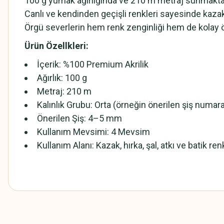
100 g yumak ağırlığında ve 210 m metraj sunmakta
Canlı ve kendinden geçişli renkleri sayesinde kazak, h
Örgü severlerin hem renk zenginliği hem de kolay örü
Ürün Özellkleri:
İçerik: %100 Premium Akrilik
Ağırlık: 100 g
Metraj: 210 m
Kalınlık Grubu: Orta (örneğin önerilen şiş numara
Önerilen Şiş: 4–5 mm
Kullanım Mevsimi: 4 Mevsim
Kullanım Alanı: Kazak, hırka, şal, atkı ve batik ren
Bu ürünün fiyat bilgisi, resim, ürün açıklamalarında ve diğer konularda