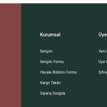
Bu ürüne ilk yorumu siz yapın!
Yorum Yaz
Kurumsal
Üye
İletişim
Yeni 
İletişim Formu
Üye G
Gönder
Havale Bildirim Formu
Şifr
Kargo Takibi
Sipariş Sorgula