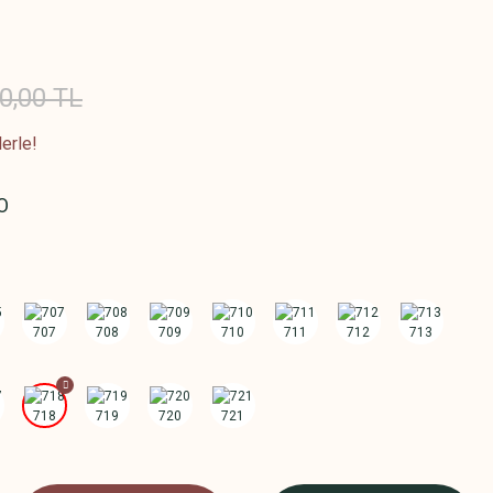
0,00 TL
erle!
O