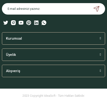
Ürün açıklamasında eksik bilgiler bulunuyor.
Ürün bilgilerinde hatalar bulunuyor.
Ürün fiyatı diğer sitelerden daha pahalı.
Bu ürüne benzer farklı alternatifler olmalı.
Kurumsal
Üyelik
Gönder
Alışveriş
2023 Copyright IdeaSoft - Tüm Hakları Saklıdır.