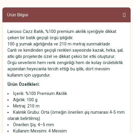
Ürün Bilgisi
Lanoso Cazz Batik, %100 premium akrilik içeriğiyle dikkat
çeken bir batik geçişli örgü ipliğidir.
100 g yumak ağırlığında ve 210 m metraj sunmaktadır.
Canlı ve kendinden geçişli renkleri sayesinde kazak, hırka, şal,
atkı gibi projelerde özel ve dikkat çekici bir etki oluşturur.
Örgü severlerin hem renk zenginliği hem de kolay örülebilirlik
açısından heyecanla tercih ettiği bu iplik, dört mevsim
kullanım için uygundur.
Ürün Özellkleri:
İçerik: %100 Premium Akrilik
Ağırlık: 100 g
Metraj: 210 m
Kalınlık Grubu: Orta (örneğin önerilen şiş numarası 4-5 mm
olarak belirtilmiş)
Önerilen Şiş: 4–5 mm
Kullanım Mevsimi: 4 Mevsim