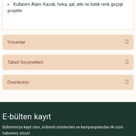
Kullanım Alanı: Kazak, hırka, şal, atkı ve batik renk geçişli
projeler
Yorumlar
Taksit Seçenekleri
Bu ürüne ilk yorumu siz yapın!
Önerileriniz
Yorum Yaz
Bu ürünün fiyat bilgisi, resim, ürün açıklamalarında ve diğer konularda
yetersiz gördüğünüz noktaları öneri formunu kullanarak tarafımıza
iletebilirsiniz.
E-bülten
kayıt
Görüş ve önerileriniz için teşekkür ederiz.
Bültenimize kayıt olun, indirimli ürünlerden ve kampanyalardan ilk sizin
Ürün resmi kalitesiz, bozuk veya görüntülenemiyor.
haberiniz olsun!