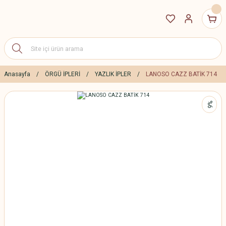
Anasayfa
ÖRGÜ İPLERİ
YAZLIK İPLER
LANOSO CAZZ BATİK 714
%6