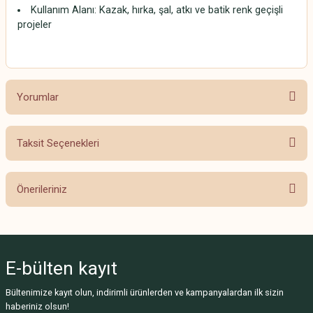
Kullanım Alanı: Kazak, hırka, şal, atkı ve batik renk geçişli
projeler
Yorumlar
Taksit Seçenekleri
Bu ürüne ilk yorumu siz yapın!
Önerileriniz
Yorum Yaz
Bu ürünün fiyat bilgisi, resim, ürün açıklamalarında ve diğer konularda
yetersiz gördüğünüz noktaları öneri formunu kullanarak tarafımıza
iletebilirsiniz.
E-bülten
kayıt
Görüş ve önerileriniz için teşekkür ederiz.
Bültenimize kayıt olun, indirimli ürünlerden ve kampanyalardan ilk sizin
Ürün resmi kalitesiz, bozuk veya görüntülenemiyor.
haberiniz olsun!