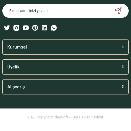
Ürün açıklamasında eksik bilgiler bulunuyor.
Ürün bilgilerinde hatalar bulunuyor.
Ürün fiyatı diğer sitelerden daha pahalı.
Bu ürüne benzer farklı alternatifler olmalı.
Kurumsal
Üyelik
Gönder
Alışveriş
2023 Copyright IdeaSoft - Tüm Hakları Saklıdır.