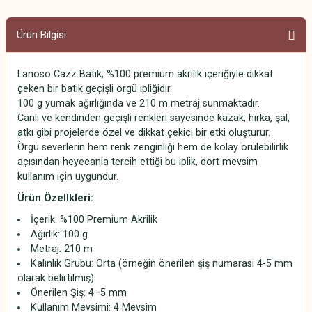
Ürün Bilgisi
Lanoso Cazz Batik, %100 premium akrilik içeriğiyle dikkat
çeken bir batik geçişli örgü ipliğidir.
100 g yumak ağırlığında ve 210 m metraj sunmaktadır.
Canlı ve kendinden geçişli renkleri sayesinde kazak, hırka, şal,
atkı gibi projelerde özel ve dikkat çekici bir etki oluşturur.
Örgü severlerin hem renk zenginliği hem de kolay örülebilirlik
açısından heyecanla tercih ettiği bu iplik, dört mevsim
kullanım için uygundur.
Ürün Özellkleri:
İçerik: %100 Premium Akrilik
Ağırlık: 100 g
Metraj: 210 m
Kalınlık Grubu: Orta (örneğin önerilen şiş numarası 4-5 mm
olarak belirtilmiş)
Önerilen Şiş: 4–5 mm
Kullanım Mevsimi: 4 Mevsim