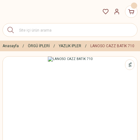
Anasayfa
ÖRGÜ İPLERİ
YAZLIK İPLER
LANOSO CAZZ BATİK 710
%6