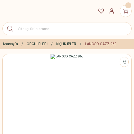
Anasayfa
ÖRGÜ İPLERİ
KIŞLIK İPLER
LANOSO CAZZ 963
%7