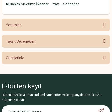
Kullanım Mevsimi: İlkbahar – Yaz – Sonbahar
Yorumlar
Taksit Seçenekleri
Bu ürüne ilk yorumu siz yapın!
Önerileriniz
Yorum Yaz
Bu ürünün fiyat bilgisi, resim, ürün açıklamalarında ve diğer konularda
yetersiz gördüğünüz noktaları öneri formunu kullanarak tarafımıza
iletebilirsiniz.
E-bülten
kayıt
Görüş ve önerileriniz için teşekkür ederiz.
Bültenimize kayıt olun, indirimli ürünlerden ve kampanyalardan ilk sizin
Ürün resmi kalitesiz, bozuk veya görüntülenemiyor.
haberiniz olsun!
Ürün açıklamasında eksik bilgiler bulunuyor.