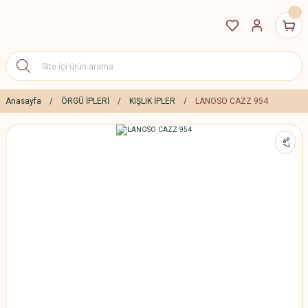
Anasayfa
ÖRGÜ İPLERİ
KIŞLIK İPLER
LANOSO CAZZ 954
%7