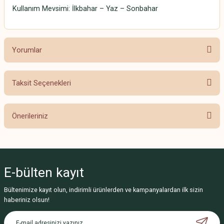
Kullanım Mevsimi: İlkbahar – Yaz – Sonbahar
Yorumlar
Taksit Seçenekleri
Bu ürüne ilk yorumu siz yapın!
Önerileriniz
Yorum Yaz
Bu ürünün fiyat bilgisi, resim, ürün açıklamalarında ve diğer konularda
yetersiz gördüğünüz noktaları öneri formunu kullanarak tarafımıza
iletebilirsiniz.
E-bülten
kayıt
Görüş ve önerileriniz için teşekkür ederiz.
Bültenimize kayıt olun, indirimli ürünlerden ve kampanyalardan ilk sizin
Ürün resmi kalitesiz, bozuk veya görüntülenemiyor.
haberiniz olsun!
Ürün açıklamasında eksik bilgiler bulunuyor.