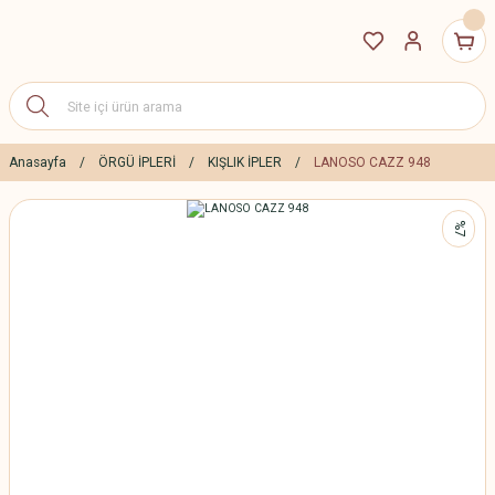
Anasayfa
ÖRGÜ İPLERİ
KIŞLIK İPLER
LANOSO CAZZ 948
%7