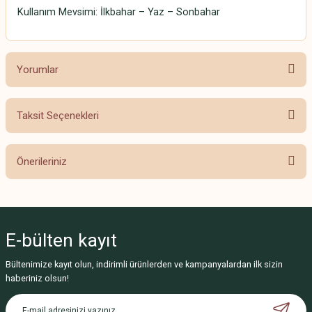
Kullanım Mevsimi: İlkbahar – Yaz – Sonbahar
Yorumlar
Taksit Seçenekleri
Bu ürüne ilk yorumu siz yapın!
Önerileriniz
Yorum Yaz
Bu ürünün fiyat bilgisi, resim, ürün açıklamalarında ve diğer konularda
yetersiz gördüğünüz noktaları öneri formunu kullanarak tarafımıza
iletebilirsiniz.
E-bülten
kayıt
Görüş ve önerileriniz için teşekkür ederiz.
Bültenimize kayıt olun, indirimli ürünlerden ve kampanyalardan ilk sizin
Ürün resmi kalitesiz, bozuk veya görüntülenemiyor.
haberiniz olsun!
Ürün açıklamasında eksik bilgiler bulunuyor.