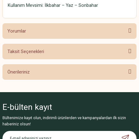
Kullanım Mevsimi: İlkbahar – Yaz – Sonbahar
Yorumlar
Taksit Seçenekleri
Bu ürüne ilk yorumu siz yapın!
Önerileriniz
Yorum Yaz
Bu ürünün fiyat bilgisi, resim, ürün açıklamalarında ve diğer konularda
yetersiz gördüğünüz noktaları öneri formunu kullanarak tarafımıza
iletebilirsiniz.
E-bülten
kayıt
Görüş ve önerileriniz için teşekkür ederiz.
Bültenimize kayıt olun, indirimli ürünlerden ve kampanyalardan ilk sizin
Ürün resmi kalitesiz, bozuk veya görüntülenemiyor.
haberiniz olsun!
Ürün açıklamasında eksik bilgiler bulunuyor.