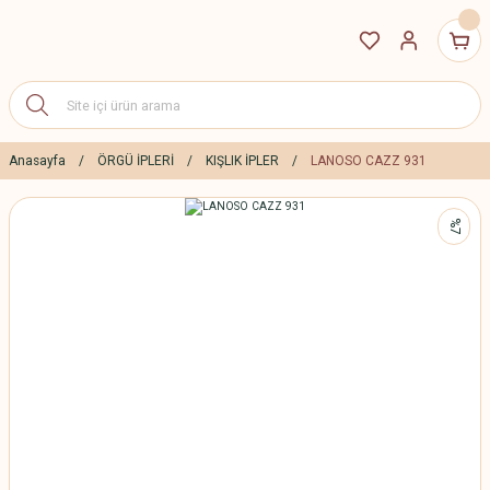
Anasayfa
ÖRGÜ İPLERİ
KIŞLIK İPLER
LANOSO CAZZ 931
%7