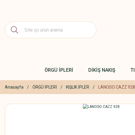
ÖRGÜ İPLERİ
DİKİŞ NAKIŞ
T
Anasayfa
ÖRGÜ İPLERİ
KIŞLIK İPLER
LANOSO CAZZ 928