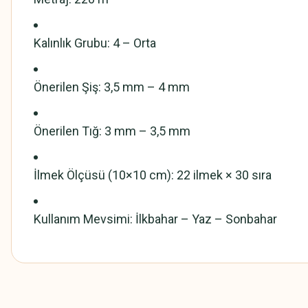
Kalınlık Grubu: 4 – Orta
Önerilen Şiş: 3,5 mm – 4 mm
Önerilen Tığ: 3 mm – 3,5 mm
İlmek Ölçüsü (10×10 cm): 22 ilmek × 30 sıra
Kullanım Mevsimi: İlkbahar – Yaz – Sonbahar
Bu ürünün fiyat bilgisi, resim, ürün açıklamalarında ve diğer konularda