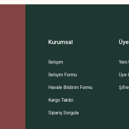
Bu ürüne ilk yorumu siz yapın!
Yorum Yaz
Kurumsal
Üye
İletişim
Yeni 
İletişim Formu
Üye G
Gönder
Havale Bildirim Formu
Şifr
Kargo Takibi
Sipariş Sorgula