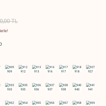
0,00 TL
erle!
O