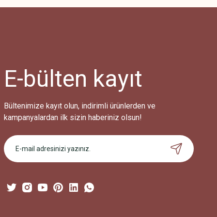
Görüş ve önerileriniz için teşekkür ederiz.
Ürün resmi kalitesiz, bozuk veya görüntülenemiyor.
Ürün açıklamasında eksik bilgiler bulunuyor.
Ürün bilgilerinde hatalar bulunuyor.
Ürün fiyatı diğer sitelerden daha pahalı.
E-bülten
kayıt
Bu ürüne benzer farklı alternatifler olmalı.
Bültenimize kayıt olun, indirimli ürünlerden ve
kampanyalardan ilk sizin haberiniz olsun!