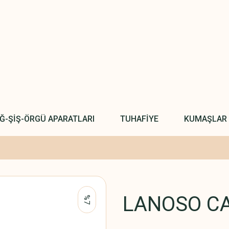
IĞ-ŞİŞ-ÖRGÜ APARATLARI
TUHAFİYE
KUMAŞLAR
LANOSO CA
%7