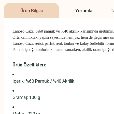
Ürün Bilgisi
Yorumlar
T
Lanoso Cazz, %60 pamuk ve %40 akrilik karışımıyla üretilmiş, y
Orta kalınlıktaki yapısı sayesinde hem yaz hem de geçiş mevsi
Lanoso Cazz serisi, parlak renk tonları ve kolay örülebilir formu 
Pamuk içeriği konforlu kullanım sunarken, akrilik oranı ipliğe d
Ürün Özellikleri:
İçerik: %60 Pamuk / %40 Akrilik
Gramaj: 100 g
Metraj: 220 m