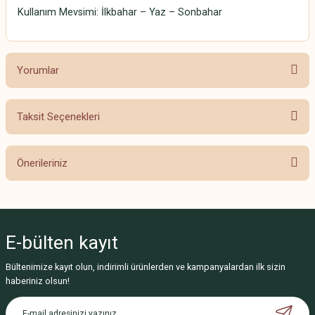
Kullanım Mevsimi: İlkbahar – Yaz – Sonbahar
Yorumlar
Taksit Seçenekleri
Bu ürüne ilk yorumu siz yapın!
Önerileriniz
Yorum Yaz
Bu ürünün fiyat bilgisi, resim, ürün açıklamalarında ve diğer konularda
yetersiz gördüğünüz noktaları öneri formunu kullanarak tarafımıza
iletebilirsiniz.
E-bülten
kayıt
Görüş ve önerileriniz için teşekkür ederiz.
Bültenimize kayıt olun, indirimli ürünlerden ve kampanyalardan ilk sizin
Ürün resmi kalitesiz, bozuk veya görüntülenemiyor.
haberiniz olsun!
Ürün açıklamasında eksik bilgiler bulunuyor.