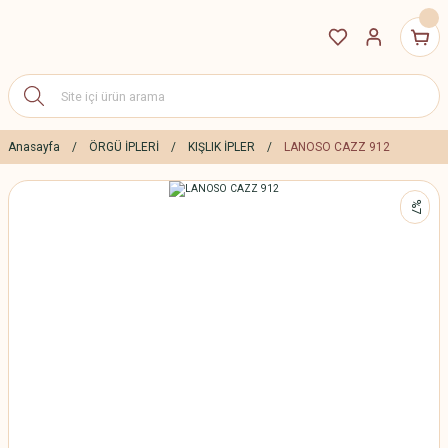
Anasayfa
ÖRGÜ İPLERİ
KIŞLIK İPLER
LANOSO CAZZ 912
%7